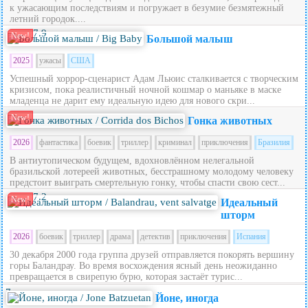
к ужасающим последствиям и погружает в безумие безмятежный
летний городок....
7.9
New!
Большой малыш
2025
ужасы
США
Успешный хоррор-сценарист Адам Льюис сталкивается с творческим
кризисом, пока реалистичный ночной кошмар о маньяке в маске
младенца не дарит ему идеальную идею для нового скри...
New!
Гонка животных
2026
фантастика
боевик
триллер
криминал
приключения
Бразилия
В антиутопическом будущем, вдохновлённом нелегальной
бразильской лотереей животных, бесстрашному молодому человеку
предстоит выиграть смертельную гонку, чтобы спасти свою сест...
7.2
New!
Идеальный
шторм
2026
боевик
триллер
драма
детектив
приключения
Испания
30 декабря 2000 года группа друзей отправляется покорять вершину
горы Баландрау. Во время восхождения ясный день неожиданно
превращается в свирепую бурю, которая застаёт турис...
7
Йоне, иногда