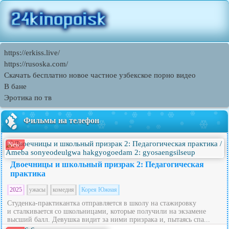
https://erkiss.live/
https://rusoska.com/
Скачать бесплатно новое частное узбекское порно видео
В бане
Эротика по тв
Фильмы на телефон
New!
Двоечницы и школьный призрак 2: Педагогическая
практика
2025
ужасы
комедия
Корея Южная
Студенка-практикантка отправляется в школу на стажировку
и сталкивается со школьницами, которые получили на экзамене
высший балл. Девушка видит за ними призрака и, пытаясь спа...