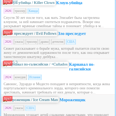
6.6
New!
Клоун-убийца
2026
триллер
Канада
Спустя 30 лет после того, как мать Элизабет была застрелена
клоуном, за ней начинает охотиться подражатель. Вскоре она
раскрывает мрачные семейные тайны и понимает: убийца в м...
New!
Зло преследует
2026
ужасы
триллер
драма
детектив
США
Сюжет рассказывает о борьбе мужа, который пытается спасти свою
жену от демонической одержимости после того, как она открывает
таинственную шкатулку диббука...
5.3
New!
Карнавал по-
галисийски
2024
комедия
Испания
Савонис, Эдуардо и Модесто попадают в неприятности, когда жена
португальского криминального лорда, которого они помогли
арестовать, начинает требовать от них деньги, которые о...
New!
Мороженщик
2026
ужасы
США
Мороженщик угощает детей сладкими лакомствами, что приводит