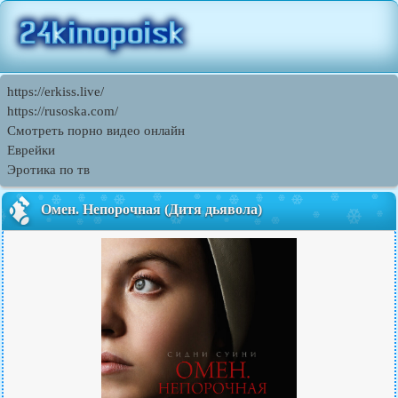
https://erkiss.live/
https://rusoska.com/
Cмотреть порно видео онлайн
Еврейки
Эротика по тв
Омен. Непорочная (Дитя дьявола)