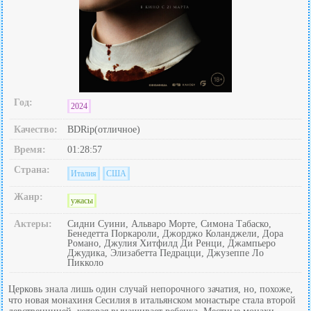
Год:
2024
Качество:
BDRip(отличное)
Время:
01:28:57
Страна:
Италия
США
Жанр:
ужасы
Актеры:
Сидни Суини, Альваро Морте, Симона Табаско,
Бенедетта Поркароли, Джорджо Коланджели, Дора
Романо, Джулия Хитфилд Ди Ренци, Джампьеро
Джудика, Элизабетта Педрацци, Джузеппе Ло
Пикколо
Церковь знала лишь один случай непорочного зачатия, но, похоже,
что новая монахиня Сесилия в итальянском монастыре стала второй