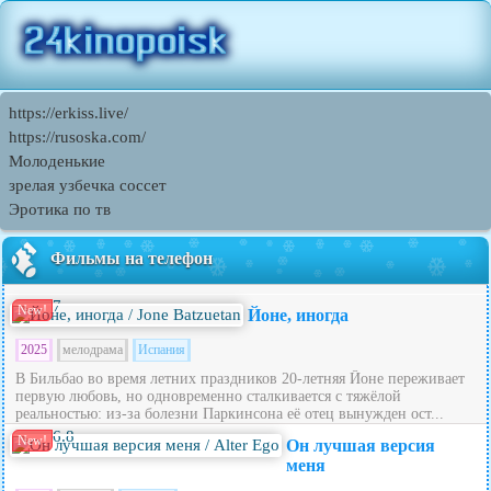
https://erkiss.live/
https://rusoska.com/
Молоденькие
зрелая узбечка соссет
Эротика по тв
Фильмы на телефон
7
New!
Йоне, иногда
2025
мелодрама
Испания
В Бильбао во время летних праздников 20‑летняя Йоне переживает
первую любовь, но одновременно сталкивается с тяжёлой
реальностью: из‑за болезни Паркинсона её отец вынужден ост...
6.8
New!
Он лучшая версия
меня