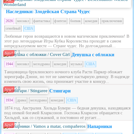
New!
Наследники: Злодейская Страна Чудес
2026
мюзикл
фантастика
фэнтези
боевик
комедия
приключения
семейный
США
Любимые герои возвращаются в новом магическом приключении! В
этот раз легендарные Игры Кубка Королевства проходят в самом
непредсказуемом месте — Стране чудес. Но долгожданный...
7.1
New!
Девушка с обложки
1944
мюзикл
мелодрама
комедия
музыка
США
Танцовщица бруклинского ночного клуба Расти Паркер обожает
хореографа Дэнни, но тот не замечает настырную девицу. В надежде
изменить свою жизнь, она принимает участие в конкур...
5.8
New!
Стингари
1934
драма
мелодрама
комедия
США
1874 год, Австралия. Хильда Бувери — бедная девушка, находящаяся
под опекой богачей Кларксонов. Госпожа Кларксон обращается с
Хильдой, как со служанкой, и постоянно её ругает....
7.1
New!
Напарники