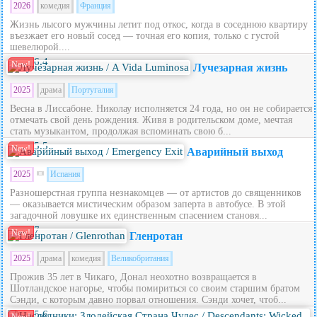
2026
комедия
Франция
Жизнь лысого мужчины летит под откос, когда в соседнюю квартиру
въезжает его новый сосед — точная его копия, только с густой
шевелюрой....
6.4
New!
Лучезарная жизнь
2025
драма
Португалия
Весна в Лиссабоне. Николау исполняется 24 года, но он не собирается
отмечать свой день рождения. Живя в родительском доме, мечтая
стать музыкантом, продолжая вспоминать свою б...
5.5
New!
Аварийный выход
2025
Испания
Разношерстная группа незнакомцев — от артистов до священников
— оказывается мистическим образом заперта в автобусе. В этой
загадочной ловушке их единственным спасением становя...
7
New!
Гленротан
2025
драма
комедия
Великобритания
Прожив 35 лет в Чикаго, Донал неохотно возвращается в
Шотландское нагорье, чтобы помириться со своим старшим братом
Сэнди, с которым давно порвал отношения. Сэнди хочет, чтоб...
5.6