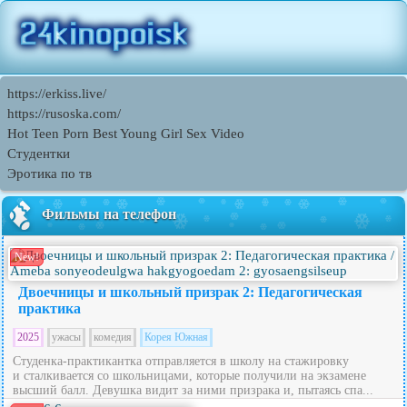
https://erkiss.live/
https://rusoska.com/
Hot Teen Porn Best Young Girl Sex Video
Студентки
Эротика по тв
Фильмы на телефон
New!
Двоечницы и школьный призрак 2: Педагогическая
практика
2025
ужасы
комедия
Корея Южная
Студенка-практикантка отправляется в школу на стажировку
и сталкивается со школьницами, которые получили на экзамене
высший балл. Девушка видит за ними призрака и, пытаясь спа...