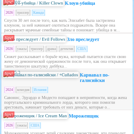
6.6
New!
Клоун-убийца
2026
триллер
Канада
Спустя 30 лет после того, как мать Элизабет была застрелена
клоуном, за ней начинает охотиться подражатель. Вскоре она
раскрывает мрачные семейные тайны и понимает: убийца в м...
New!
Зло преследует
2026
ужасы
триллер
драма
детектив
США
Сюжет рассказывает о борьбе мужа, который пытается спасти свою
жену от демонической одержимости после того, как она открывает
таинственную шкатулку диббука...
5.3
New!
Карнавал по-
галисийски
2024
комедия
Испания
Савонис, Эдуардо и Модесто попадают в неприятности, когда жена
португальского криминального лорда, которого они помогли
арестовать, начинает требовать от них деньги, которые о...
New!
Мороженщик
2026
ужасы
США
Мороженщик угощает детей сладкими лакомствами, что приводит