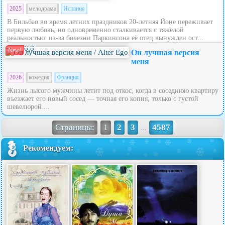
2025
мелодрама
Испания
В Бильбао во время летних праздников 20‑летняя Йоне переживает
первую любовь, но одновременно сталкивается с тяжёлой
реальностью: из‑за болезни Паркинсона её отец вынужден ост...
6.8
New!
Он лучшая версия
меня
2026
комедия
Франция
Жизнь лысого мужчины летит под откос, когда в соседнюю квартиру
въезжает его новый сосед — точная его копия, только с густой
шевелюрой....
Страницы:
1
2
3
4587
...
Рекомендуем: