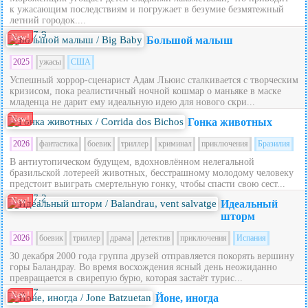
к ужасающим последствиям и погружает в безумие безмятежный
летний городок....
7.9
New!
Большой малыш
2025
ужасы
США
Успешный хоррор-сценарист Адам Льюис сталкивается с творческим
кризисом, пока реалистичный ночной кошмар о маньяке в маске
младенца не дарит ему идеальную идею для нового скри...
New!
Гонка животных
2026
фантастика
боевик
триллер
криминал
приключения
Бразилия
В антиутопическом будущем, вдохновлённом нелегальной
бразильской лотереей животных, бесстрашному молодому человеку
предстоит выиграть смертельную гонку, чтобы спасти свою сест...
7.2
New!
Идеальный
шторм
2026
боевик
триллер
драма
детектив
приключения
Испания
30 декабря 2000 года группа друзей отправляется покорять вершину
горы Баландрау. Во время восхождения ясный день неожиданно
превращается в свирепую бурю, которая застаёт турис...
7
New!
Йоне, иногда