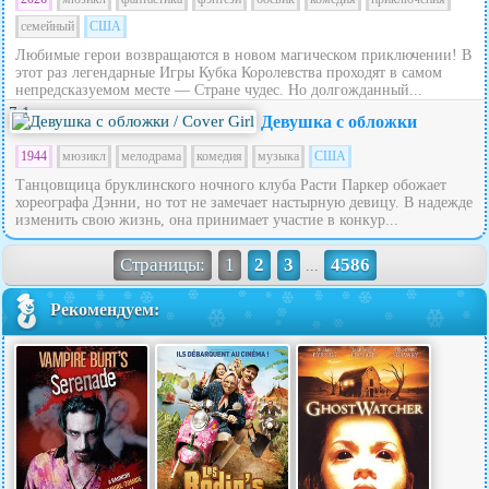
семейный
США
Любимые герои возвращаются в новом магическом приключении! В
этот раз легендарные Игры Кубка Королевства проходят в самом
непредсказуемом месте — Стране чудес. Но долгожданный...
7.1
Девушка с обложки
1944
мюзикл
мелодрама
комедия
музыка
США
Танцовщица бруклинского ночного клуба Расти Паркер обожает
хореографа Дэнни, но тот не замечает настырную девицу. В надежде
изменить свою жизнь, она принимает участие в конкур...
Страницы:
1
2
3
4586
...
Рекомендуем: