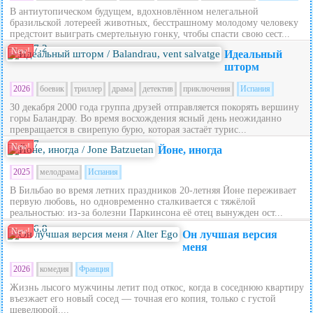
В антиутопическом будущем, вдохновлённом нелегальной
бразильской лотереей животных, бесстрашному молодому человеку
предстоит выиграть смертельную гонку, чтобы спасти свою сест...
7.2
New!
Идеальный
шторм
2026
боевик
триллер
драма
детектив
приключения
Испания
30 декабря 2000 года группа друзей отправляется покорять вершину
горы Баландрау. Во время восхождения ясный день неожиданно
превращается в свирепую бурю, которая застаёт турис...
7
New!
Йоне, иногда
2025
мелодрама
Испания
В Бильбао во время летних праздников 20‑летняя Йоне переживает
первую любовь, но одновременно сталкивается с тяжёлой
реальностью: из‑за болезни Паркинсона её отец вынужден ост...
6.8
New!
Он лучшая версия
меня
2026
комедия
Франция
Жизнь лысого мужчины летит под откос, когда в соседнюю квартиру
въезжает его новый сосед — точная его копия, только с густой
шевелюрой....