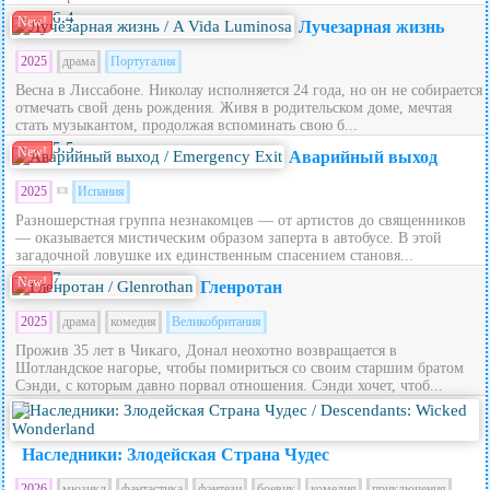
6.4
New!
Лучезарная жизнь
2025
драма
Португалия
Весна в Лиссабоне. Николау исполняется 24 года, но он не собирается
отмечать свой день рождения. Живя в родительском доме, мечтая
стать музыкантом, продолжая вспоминать свою б...
5.5
New!
Аварийный выход
2025
Испания
Разношерстная группа незнакомцев — от артистов до священников
— оказывается мистическим образом заперта в автобусе. В этой
загадочной ловушке их единственным спасением становя...
7
New!
Гленротан
2025
драма
комедия
Великобритания
Прожив 35 лет в Чикаго, Донал неохотно возвращается в
Шотландское нагорье, чтобы помириться со своим старшим братом
Сэнди, с которым давно порвал отношения. Сэнди хочет, чтоб...
5.6
Наследники: Злодейская Страна Чудес
2026
мюзикл
фантастика
фэнтези
боевик
комедия
приключения