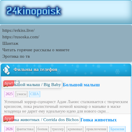
https://erkiss.live/
https://rusoska.com/
Шантаж
Читать горячие рассказы о минете
Эротика по тв
Фильмы на телефон
7.9
New!
Большой малыш
2025
ужасы
США
Успешный хоррор-сценарист Адам Льюис сталкивается с творческим
кризисом, пока реалистичный ночной кошмар о маньяке в маске
младенца не дарит ему идеальную идею для нового скри...
New!
Гонка животных
2026
фантастика
боевик
триллер
криминал
приключения
Бразилия