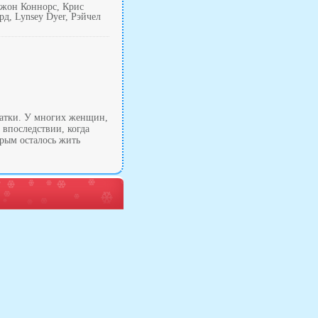
Джон Коннорс, Крис
д, Lynsey Dyer, Рэйчел
матки. У многих женщин,
 впоследствии, когда
орым осталось жить