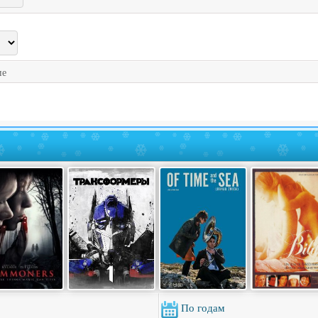
ие
По годам