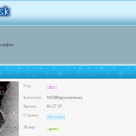
телефон
Год:
2021
Качество:
WEBRip(отличное)
Время:
01:27:37
Страна:
Ирландия
Жанр:
драма