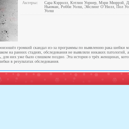
Актеры:
Сара Кэрролл, Кэтлин Уорнер, Мэри Мюррэй, 
Ньюман, Робби Уолш, Эйслинг О’Нилл, Пол Уор
Уолш
роизошёл громкий скандал из-за программы по выявлению рака шейки 
ком на ранних стадиях, обследования не выявляли никаких патологий, а
ть, для них уже было слишком поздно. Эта история о трёх женщинах, кот
ибки в результатах обследования.
: