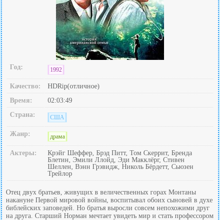
Год:
1992
Качество:
HDRip(отличное)
Время:
02:03:49
Страна:
США
Жанр:
драма
Актеры:
Крэйг Шеффер, Брэд Питт, Том Скеррит, Бренда
Блетин, Эмили Ллойд, Эди Макклёрг, Стивен
Шеллен, Вэнн Грэвидж, Николь Бёрдетт, Сьюзен
Трейлор
Отец двух братьев, живущих в величественных горах Монтаны
накануне Первой мировой войны, воспитывал обоих сыновей в духе
библейских заповедей. Но братья выросли совсем непохожими друг
на друга. Старший Норман мечтает увидеть мир и стать профессором