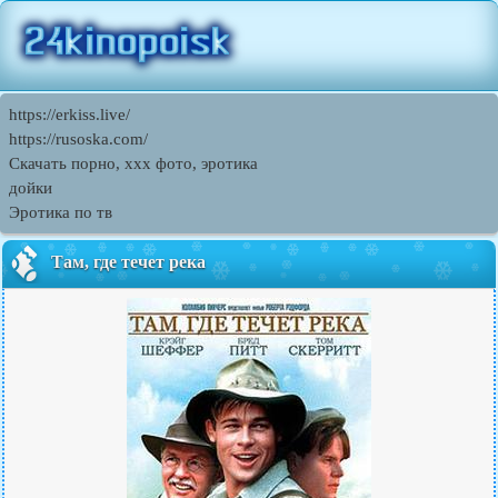
https://erkiss.live/
https://rusoska.com/
Скачать порно, ххх фото, эротика
дойки
Эротика по тв
Там, где течет река