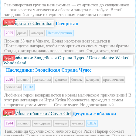
Разношерстная группа незнакомцев — от артистов до священников
— оказывается мистическим образом заперта в автобусе. В этой
загадочной ловушке их единственным спасением становя...
7
New!
Гленротан
2025
драма
комедия
Великобритания
Прожив 35 лет в Чикаго, Донал неохотно возвращается в
Шотландское нагорье, чтобы помириться со своим старшим братом
Сэнди, с которым давно порвал отношения. Сэнди хочет, чтоб...
5.6
New!
Наследники: Злодейская Страна Чудес
2026
мюзикл
фантастика
фэнтези
боевик
комедия
приключения
семейный
США
Любимые герои возвращаются в новом магическом приключении! В
этот раз легендарные Игры Кубка Королевства проходят в самом
непредсказуемом месте — Стране чудес. Но долгожданный...
7.1
New!
Девушка с обложки
1944
мюзикл
мелодрама
комедия
музыка
США
Танцовщица бруклинского ночного клуба Расти Паркер обожает