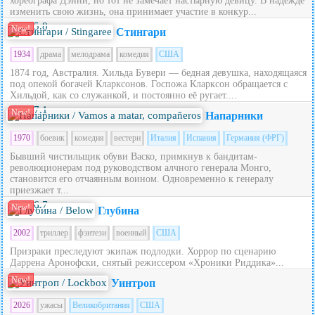
хореографа Дэнни, но тот не замечает настырную девицу. В надежде
изменить свою жизнь, она принимает участие в конкур...
5.8
New!
Стингари
1934
драма
мелодрама
комедия
США
1874 год, Австралия. Хильда Бувери — бедная девушка, находящаяся
под опекой богачей Кларксонов. Госпожа Кларксон обращается с
Хильдой, как со служанкой, и постоянно её ругает....
7.1
New!
Напарники
1970
боевик
комедия
вестерн
Италия
Испания
Германия (ФРГ)
Бывший чистильщик обуви Васко, примкнув к бандитам-
революционерам под руководством алчного генерала Монго,
становится его отчаянным воином. Одновременно к генералу
приезжает т...
6.7
New!
Глубина
2002
триллер
фэнтези
военный
США
Призраки преследуют экипаж подлодки. Хоррор по сценарию
Даррена Аронофски, снятый режиссером «Хроники Риддика»...
New!
Уинтроп
2026
ужасы
Великобритания
США