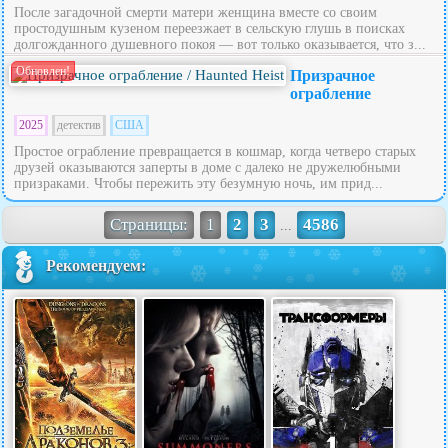
После загадочной смерти матери женщина вместе со своим
простодушным кузеном переезжает в сельскую глушь в поисках
долгожданного душевного покоя — вот только оказывается, что з...
Обновлен!
Призрачное
ограбление
2025
детектив
США
Простое ограбление превращается в кошмар, когда четверо старых
друзей оказываются заперты в доме с далеко не дружелюбными
призраками. Чтобы пережить эту безумную ночь, им прид...
Страницы:
1
2
3
4586
...
Рекомендуем: