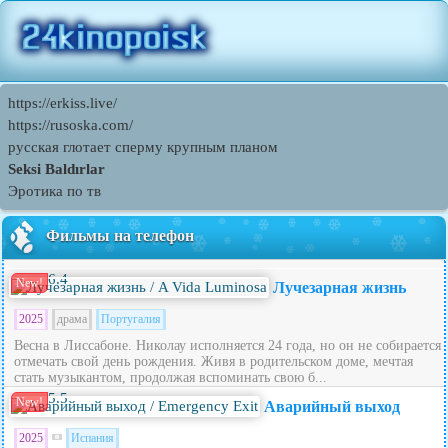
https://erkiss.live/
https://rusoska.com/
русская глотает сперму крупным планом
Seksi Baldırlar
Эротика по тв
Фильмы на телефон
6.4
New!
Лучезарная жизнь
2025
драма
Португалия
Весна в Лиссабоне. Николау исполняется 24 года, но он не собирается
отмечать свой день рождения. Живя в родительском доме, мечтая
стать музыкантом, продолжая вспоминать свою б...
5.5
New!
Аварийный выход
2025
Испания