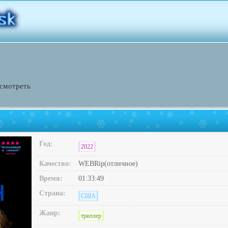
 смотреть
Год:
2022
Качество:
WEBRip(отличное)
Время:
01:33:49
Страна:
США
Жанр:
триллер