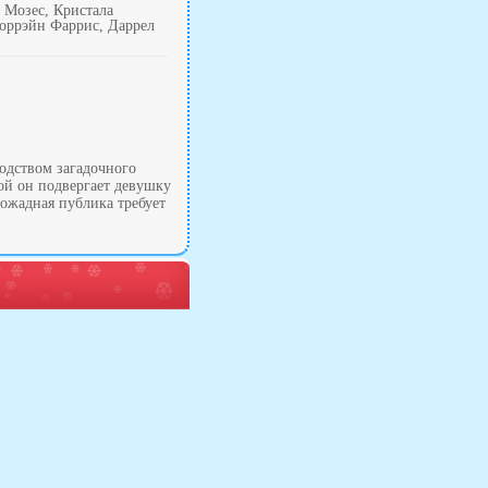
 Мозес, Кристала
Лоррэйн Фаррис, Даррел
одством загадочного
ой он подвергает девушку
вожадная публика требует