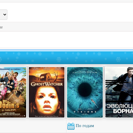
ие
По годам