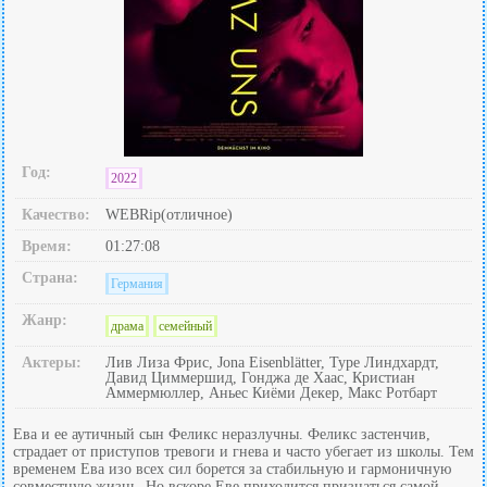
Год:
2022
Качество:
WEBRip(отличное)
Время:
01:27:08
Страна:
Германия
Жанр:
драма
семейный
Актеры:
Лив Лиза Фрис, Jona Eisenblätter, Туре Линдхардт,
Давид Циммершид, Гонджа де Хаас, Кристиан
Аммермюллер, Аньес Киёми Декер, Макс Ротбарт
Ева и ее аутичный сын Феликс неразлучны. Феликс застенчив,
страдает от приступов тревоги и гнева и часто убегает из школы. Тем
временем Ева изо всех сил борется за стабильную и гармоничную
совместную жизнь. Но вскоре Еве приходится признаться самой