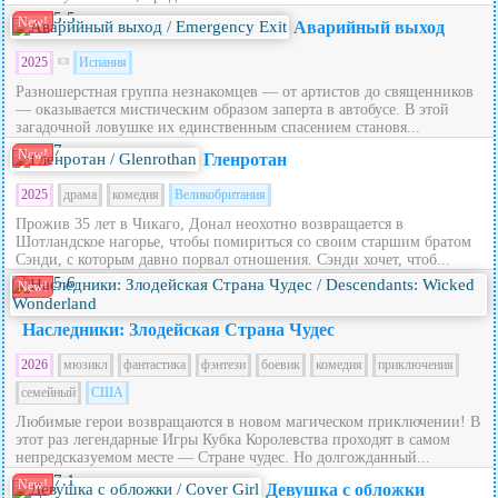
5.5
New!
Аварийный выход
2025
Испания
Разношерстная группа незнакомцев — от артистов до священников
— оказывается мистическим образом заперта в автобусе. В этой
загадочной ловушке их единственным спасением становя...
7
New!
Гленротан
2025
драма
комедия
Великобритания
Прожив 35 лет в Чикаго, Донал неохотно возвращается в
Шотландское нагорье, чтобы помириться со своим старшим братом
Сэнди, с которым давно порвал отношения. Сэнди хочет, чтоб...
5.6
New!
Наследники: Злодейская Страна Чудес
2026
мюзикл
фантастика
фэнтези
боевик
комедия
приключения
семейный
США
Любимые герои возвращаются в новом магическом приключении! В
этот раз легендарные Игры Кубка Королевства проходят в самом
непредсказуемом месте — Стране чудес. Но долгожданный...
7.1
New!
Девушка с обложки