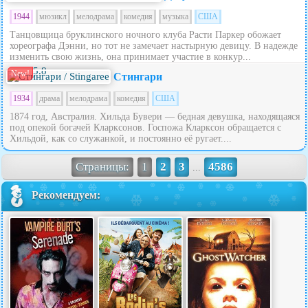
1944
мюзикл
мелодрама
комедия
музыка
США
Танцовщица бруклинского ночного клуба Расти Паркер обожает
хореографа Дэнни, но тот не замечает настырную девицу. В надежде
изменить свою жизнь, она принимает участие в конкур...
5.8
New!
Стингари
1934
драма
мелодрама
комедия
США
1874 год, Австралия. Хильда Бувери — бедная девушка, находящаяся
под опекой богачей Кларксонов. Госпожа Кларксон обращается с
Хильдой, как со служанкой, и постоянно её ругает....
Страницы:
1
2
3
4586
...
Рекомендуем: