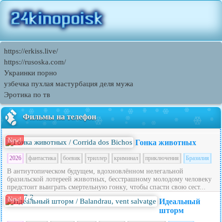
https://erkiss.live/
https://rusoska.com/
Украинки порно
узбечка пухлая мастурбация деля мужа
Эротика по тв
Фильмы на телефон
New!
Гонка животных
2026
фантастика
боевик
триллер
криминал
приключения
Бразилия
В антиутопическом будущем, вдохновлённом нелегальной
бразильской лотереей животных, бесстрашному молодому человеку
предстоит выиграть смертельную гонку, чтобы спасти свою сест...
7.2
New!
Идеальный
шторм