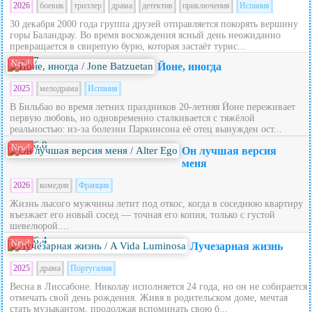
2026
боевик
триллер
драма
детектив
приключения
Испания
30 декабря 2000 года группа друзей отправляется покорять вершину
горы Баландрау. Во время восхождения ясный день неожиданно
превращается в свирепую бурю, которая застаёт турис...
7
New!
Йоне, иногда
2025
мелодрама
Испания
В Бильбао во время летних праздников 20‑летняя Йоне переживает
первую любовь, но одновременно сталкивается с тяжёлой
реальностью: из‑за болезни Паркинсона её отец вынужден ост...
6.8
New!
Он лучшая версия
меня
2026
комедия
Франция
Жизнь лысого мужчины летит под откос, когда в соседнюю квартиру
въезжает его новый сосед — точная его копия, только с густой
шевелюрой....
6.4
New!
Лучезарная жизнь
2025
драма
Португалия
Весна в Лиссабоне. Николау исполняется 24 года, но он не собирается
отмечать свой день рождения. Живя в родительском доме, мечтая
стать музыкантом, продолжая вспоминать свою б...