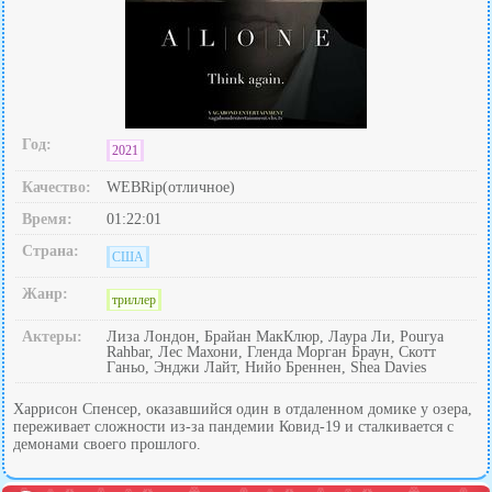
Год:
2021
Качество:
WEBRip(отличное)
Время:
01:22:01
Страна:
США
Жанр:
триллер
Актеры:
Лиза Лондон, Брайан МакКлюр, Лаура Ли, Pourya
Rahbar, Лес Махони, Гленда Морган Браун, Скотт
Ганьо, Энджи Лайт, Нийо Бреннен, Shea Davies
Харрисон Спенсер, оказавшийся один в отдаленном домике у озера,
переживает сложности из-за пандемии Ковид-19 и сталкивается с
демонами своего прошлого.