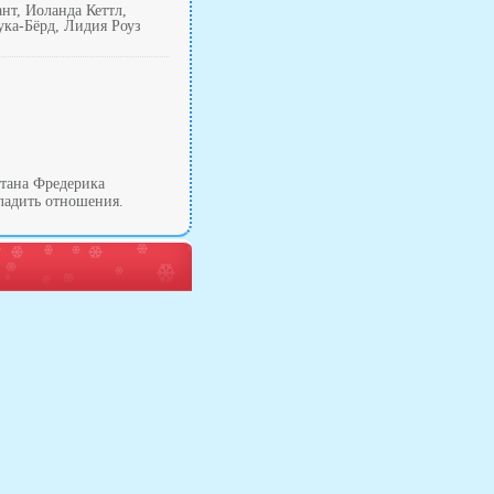
нт, Иоланда Кеттл,
ка-Бёрд, Лидия Роуз
итана Фредерика
аладить отношения.