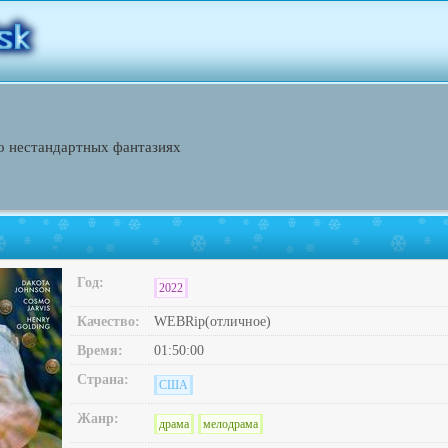
о нестандартных фантазиях
Год:
2022
Качество:
WEBRip(отличное)
Время:
01:50:00
Страна:
США
Жанр:
драма
мелодрама