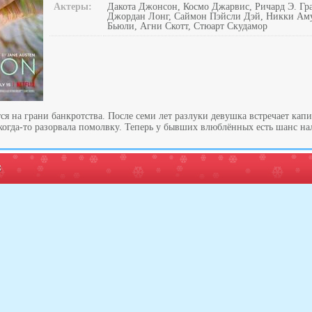
Актеры:
Дакота Джонсон, Космо Джарвис, Ричард Э. Гра
Джордан Лонг, Саймон Пэйсли Дэй, Никки Аму
Бьюли, Агни Скотт, Стюарт Скудамор
я на грани банкротства. После семи лет разлуки девушка встречает кап
 когда-то разорвала помолвку. Теперь у бывших влюблённых есть шанс н
: