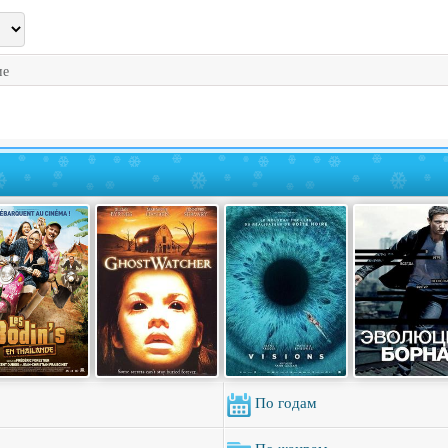
ие
По годам