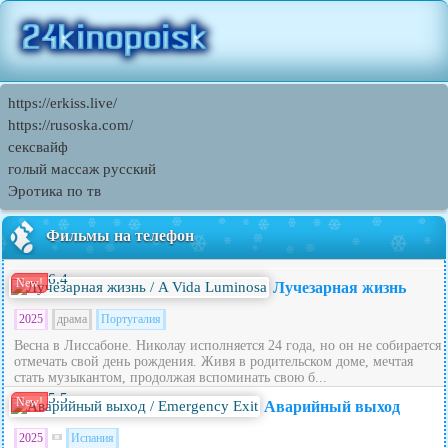
https://erkiss.live/
https://rusoska.com/
сексвайф
голый массаж русский
Эротика по тв
Фильмы на телефон
6.4
New!
Лучезарная жизнь
2025
драма
Португалия
Весна в Лиссабоне. Николау исполняется 24 года, но он не собирается
отмечать свой день рождения. Живя в родительском доме, мечтая
стать музыкантом, продолжая вспоминать свою б...
5.5
New!
Аварийный выход
2025
Испания