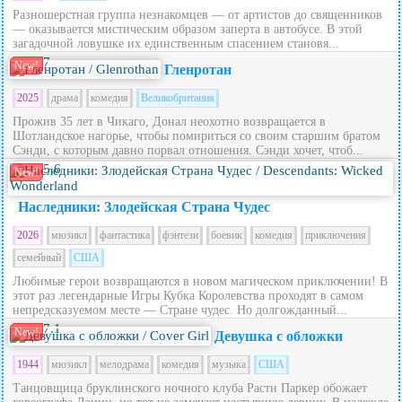
Разношерстная группа незнакомцев — от артистов до священников
— оказывается мистическим образом заперта в автобусе. В этой
загадочной ловушке их единственным спасением становя...
7
New!
Гленротан
2025
драма
комедия
Великобритания
Прожив 35 лет в Чикаго, Донал неохотно возвращается в
Шотландское нагорье, чтобы помириться со своим старшим братом
Сэнди, с которым давно порвал отношения. Сэнди хочет, чтоб...
5.6
New!
Наследники: Злодейская Страна Чудес
2026
мюзикл
фантастика
фэнтези
боевик
комедия
приключения
семейный
США
Любимые герои возвращаются в новом магическом приключении! В
этот раз легендарные Игры Кубка Королевства проходят в самом
непредсказуемом месте — Стране чудес. Но долгожданный...
7.1
New!
Девушка с обложки
1944
мюзикл
мелодрама
комедия
музыка
США
Танцовщица бруклинского ночного клуба Расти Паркер обожает