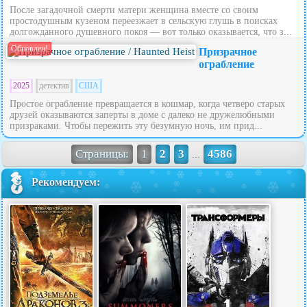
После загадочной смерти матери женщина вместе со своим
простодушным кузеном переезжает в сельскую глушь в поисках
долгожданного душевного покоя — вот только оказывается, что з...
Обновлен!
Призрачное
ограбление
2025
детектив
США
Простое ограбление превращается в кошмар, когда четверо старых
друзей оказываются заперты в доме с далеко не дружелюбными
призраками. Чтобы пережить эту безумную ночь, им прид...
Страницы:
1
2
3
4586
...
Рекомендуем: