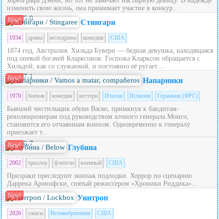
хореографа Дэнни, но тот не замечает настырную девицу. В надежде
изменить свою жизнь, она принимает участие в конкур...
5.8
New!
Стингари
1934
драма
мелодрама
комедия
США
1874 год, Австралия. Хильда Бувери — бедная девушка, находящаяся
под опекой богачей Кларксонов. Госпожа Кларксон обращается с
Хильдой, как со служанкой, и постоянно её ругает....
7.1
New!
Напарники
1970
боевик
комедия
вестерн
Италия
Испания
Германия (ФРГ)
Бывший чистильщик обуви Васко, примкнув к бандитам-
революционерам под руководством алчного генерала Монго,
становится его отчаянным воином. Одновременно к генералу
приезжает т...
6.7
New!
Глубина
2002
триллер
фэнтези
военный
США
Призраки преследуют экипаж подлодки. Хоррор по сценарию
Даррена Аронофски, снятый режиссером «Хроники Риддика»...
New!
Уинтроп
2026
ужасы
Великобритания
США