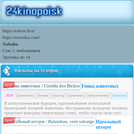
https://erkiss.live/
https://rusoska.com/
Xalaşka
Секс с любовником
Эротика по тв
Фильмы на телефон
New!
Гонка животных
2026
фантастика
боевик
триллер
криминал
приключения
Бразилия
В антиутопическом будущем, вдохновлённом нелегальной
бразильской лотереей животных, бесстрашному молодому человеку
предстоит выиграть смертельную гонку, чтобы спасти свою сест...
7.2
New!
Идеальный
шторм