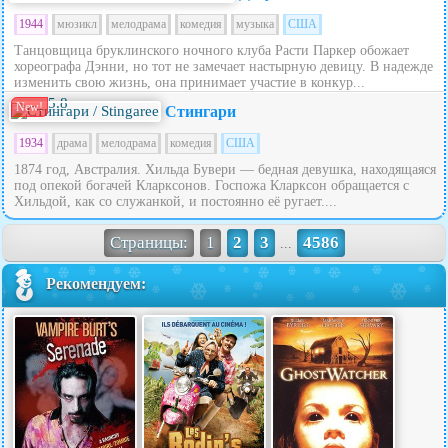
1944
мюзикл
мелодрама
комедия
музыка
США
Танцовщица бруклинского ночного клуба Расти Паркер обожает
хореографа Дэнни, но тот не замечает настырную девицу. В надежде
изменить свою жизнь, она принимает участие в конкур...
5.8
New!
Стингари
1934
драма
мелодрама
комедия
США
1874 год, Австралия. Хильда Бувери — бедная девушка, находящаяся
под опекой богачей Кларксонов. Госпожа Кларксон обращается с
Хильдой, как со служанкой, и постоянно её ругает....
Страницы:
1
2
3
4586
...
Рекомендуем: