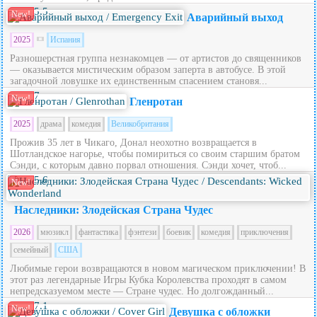
5.5
New!
Аварийный выход
2025
Испания
Разношерстная группа незнакомцев — от артистов до священников
— оказывается мистическим образом заперта в автобусе. В этой
загадочной ловушке их единственным спасением становя...
7
New!
Гленротан
2025
драма
комедия
Великобритания
Прожив 35 лет в Чикаго, Донал неохотно возвращается в
Шотландское нагорье, чтобы помириться со своим старшим братом
Сэнди, с которым давно порвал отношения. Сэнди хочет, чтоб...
5.6
New!
Наследники: Злодейская Страна Чудес
2026
мюзикл
фантастика
фэнтези
боевик
комедия
приключения
семейный
США
Любимые герои возвращаются в новом магическом приключении! В
этот раз легендарные Игры Кубка Королевства проходят в самом
непредсказуемом месте — Стране чудес. Но долгожданный...
7.1
New!
Девушка с обложки