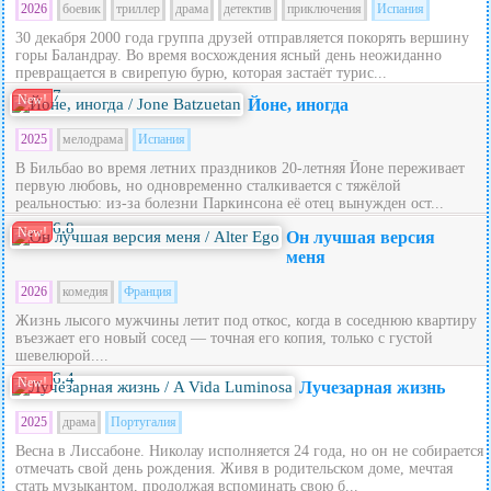
2026
боевик
триллер
драма
детектив
приключения
Испания
30 декабря 2000 года группа друзей отправляется покорять вершину
горы Баландрау. Во время восхождения ясный день неожиданно
превращается в свирепую бурю, которая застаёт турис...
7
New!
Йоне, иногда
2025
мелодрама
Испания
В Бильбао во время летних праздников 20‑летняя Йоне переживает
первую любовь, но одновременно сталкивается с тяжёлой
реальностью: из‑за болезни Паркинсона её отец вынужден ост...
6.8
New!
Он лучшая версия
меня
2026
комедия
Франция
Жизнь лысого мужчины летит под откос, когда в соседнюю квартиру
въезжает его новый сосед — точная его копия, только с густой
шевелюрой....
6.4
New!
Лучезарная жизнь
2025
драма
Португалия
Весна в Лиссабоне. Николау исполняется 24 года, но он не собирается
отмечать свой день рождения. Живя в родительском доме, мечтая
стать музыкантом, продолжая вспоминать свою б...