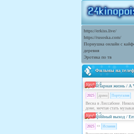
https://erkiss.live/
https://rusoska.com/
Порнушка онлайн с кайф
деревня
Эротика по тв
Фильмы на теле
6.4
New!
2025
драма
Португалия
Весна в Лиссабоне. Никола
доме, мечтая стать музыка
5.5
New!
2025
Испания