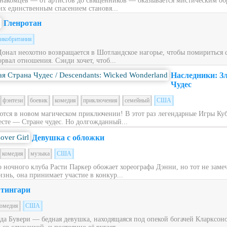
накомцев — от артистов до священников — оказывается мистическим обра
их единственным спасением становя...
Гленротан
икобритания
Донал неохотно возвращается в Шотландское нагорье, чтобы помириться
рвал отношения. Сэнди хочет, чтоб...
Наследники: З
Чудес
фэнтези
боевик
комедия
приключения
семейный
США
ся в новом магическом приключении! В этот раз легендарные Игры Куб
сте — Стране чудес. Но долгожданный...
Девушка с обложки
комедия
музыка
США
ночного клуба Расти Паркер обожает хореографа Дэнни, но тот не заме
знь, она принимает участие в конкур...
тингари
омедия
США
ьда Бувери — бедная девушка, находящаяся под опекой богачей Кларксон