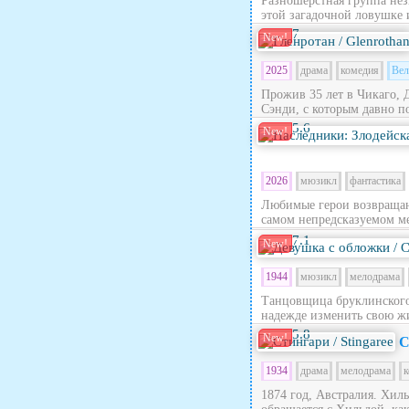
Разношерстная группа нез
этой загадочной ловушке 
7
New!
2025
драма
комедия
Вел
Прожив 35 лет в Чикаго, 
Сэнди, с которым давно по
5.6
New!
2026
мюзикл
фантастика
Любимые герои возвращают
самом непредсказуемом ме
7.1
New!
1944
мюзикл
мелодрама
Танцовщица бруклинского 
надежде изменить свою жи
5.8
New!
С
1934
драма
мелодрама
к
1874 год, Австралия. Хил