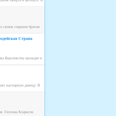
зом заперта в автобусе. В
 со своим старшим братом
лодейская Страна
ка Королевства проходят в
чает настырную девицу. В
ов. Госпожа Кларксон