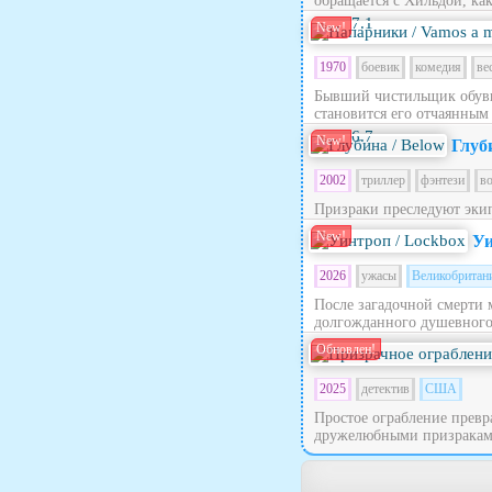
обращается с Хильдой, как 
7.1
New!
1970
боевик
комедия
ве
Бывший чистильщик обуви
становится его отчаянным
6.7
New!
Глуб
2002
триллер
фэнтези
в
Призраки преследуют эки
New!
Уи
2026
ужасы
Великобритан
После загадочной смерти 
долгожданного душевного п
Обновлен!
2025
детектив
США
Простое ограбление превра
дружелюбными призраками