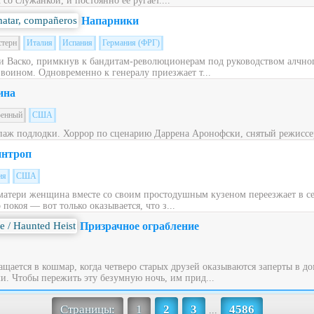
со служанкой, и постоянно её ругает....
Напарники
стерн
Италия
Испания
Германия (ФРГ)
 Васко, примкнув к бандитам-революционерам под руководством алчног
 воином. Одновременно к генералу приезжает т...
ина
оенный
США
паж подлодки. Хоррор по сценарию Даррена Аронофски, снятый режиссе
нтроп
ия
США
матери женщина вместе со своим простодушным кузеном переезжает в с
окоя — вот только оказывается, что з...
Призрачное ограбление
щается в кошмар, когда четверо старых друзей оказываются заперты в до
. Чтобы пережить эту безумную ночь, им прид...
Страницы:
1
2
3
4586
...