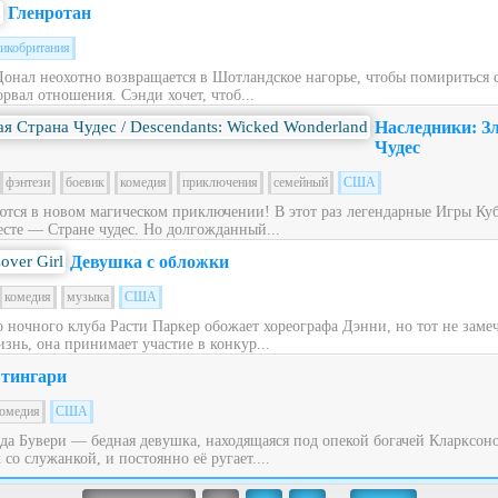
Гленротан
икобритания
Донал неохотно возвращается в Шотландское нагорье, чтобы помириться
рвал отношения. Сэнди хочет, чтоб...
Наследники: З
Чудес
фэнтези
боевик
комедия
приключения
семейный
США
ся в новом магическом приключении! В этот раз легендарные Игры Куб
сте — Стране чудес. Но долгожданный...
Девушка с обложки
комедия
музыка
США
ночного клуба Расти Паркер обожает хореографа Дэнни, но тот не заме
знь, она принимает участие в конкур...
тингари
омедия
США
ьда Бувери — бедная девушка, находящаяся под опекой богачей Кларксон
со служанкой, и постоянно её ругает....