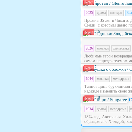
7
New!
2025
драма
комедия
Вел
Прожив 35 лет в Чикаго, 
Сэнди, с которым давно по
5.6
New!
2026
мюзикл
фантастика
Любимые герои возвращают
самом непредсказуемом ме
7.1
New!
1944
мюзикл
мелодрама
Танцовщица бруклинского 
надежде изменить свою жи
5.8
New!
С
1934
драма
мелодрама
к
1874 год, Австралия. Хил
обращается с Хильдой, как 