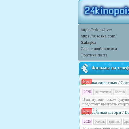
https://erkiss.live/
https://rusoska.com/
Xalaşka
Секс с любовником
Эротика по тв
Фильмы на теле
New!
2026
фантастика
боевик
В антиутопическом будущ
предстоит выиграть смерте
7.2
New!
2026
боевик
триллер
др