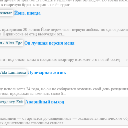
ппа друзей отправляется покорять вершину горы Баландрау. Во время вос
 свирепую бурю, которая застаёт турис...
Йоне, иногда
х праздников 20‑летняя Йоне переживает первую любовь, но одновременн
и Паркинсона её отец вынужден ост...
Он лучшая версия меня
ит под откос, когда в соседнюю квартиру въезжает его новый сосед — то
Лучезарная жизнь
у исполняется 24 года, но он не собирается отмечать свой день рождени
нтом, продолжая вспоминать свою б...
Аварийный выход
накомцев — от артистов до священников — оказывается мистическим обра
их единственным спасением становя...