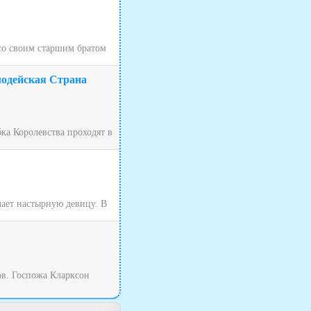
 со своим старшим братом
лодейская Страна
ка Королевства проходят в
чает настырную девицу. В
ов. Госпожа Кларксон