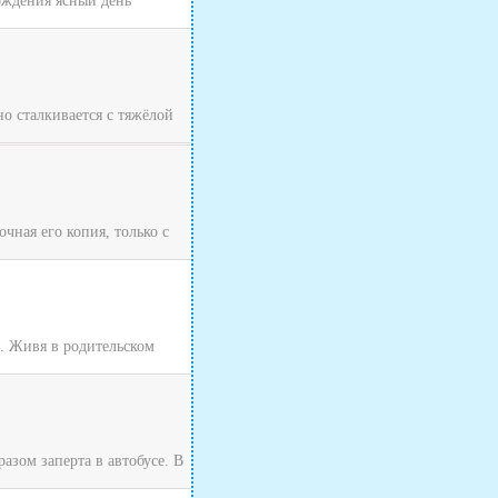
хождения ясный день
о сталкивается с тяжёлой
чная его копия, только с
я. Живя в родительском
зом заперта в автобусе. В