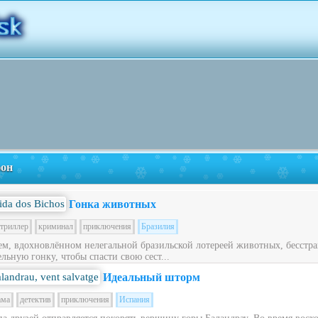
фон
Гонка животных
триллер
криминал
приключения
Бразилия
ем, вдохновлённом нелегальной бразильской лотереей животных, бесст
льную гонку, чтобы спасти свою сест...
Идеальный шторм
ама
детектив
приключения
Испания