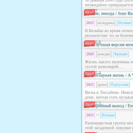
30 декабря 2000 года гру
неожиданно превращается в
7
New!
2025
мелодрама
Испания
В Бильбао во время летни
реальностью: из‑за болезн
6.8
New!
2026
комедия
Франция
Жизнь лысого мужчины лет
густой шевелюрой....
6.4
New!
2025
драма
Португалия
Весна в Лиссабоне. Никола
доме, мечтая стать музыка
5.5
New!
2025
Испания
Разношерстная группа нез
этой загадочной ловушке 