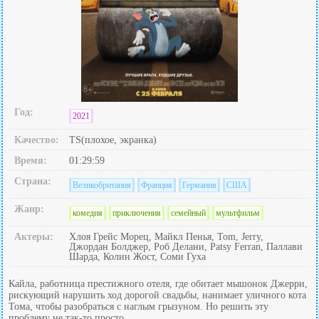
Год:
2021
Качество:
TS(плохое, экранка)
Время:
01:29:59
Страна:
Великобритания
Франция
Германия
США
Жанр:
комедия
приключения
семейный
мультфильм
Актеры:
Хлоя Грейс Морец, Майкл Пенья, Tom, Jerry,
Джордан Болджер, Роб Делани, Patsy Ferran, Паллави
Шарда, Колин Жост, Соми Гуха
Кайла, работница престижного отеля, где обитает мышонок Джерри,
рискующий нарушить ход дорогой свадьбы, нанимает уличного кота
Тома, чтобы разобраться с наглым грызуном. Но решить эту
проблему не так-то просто.