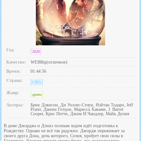
Год:
2020
Качество:
WEBRip(отличное)
Время:
01:44:56
Страна:
США
Жанр:
драма
Актеры:
Брюс Дэвисон, Ди Уоллес-Стоун, Нэйтан Тодаро, Jeff
Prater, Дженн Готцон, Марисса Хавами, J. Barret
Cooper, Крис Петти, Джим И Чандлер, Майк Делия
В доме Джорджа и Дэниз полным ходом идёт подготовка к
Рождеству. Однако не всё так радужно. Джордж переживает за
своего друга Дона, дочь которого, Селия, пробует свои силы в
Голливуде. Джордж просит своего брата, лос-анджелесского