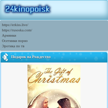
https://erkiss.live/
https://rusoska.com/
Армянки
Осетинки порно
Эротика по тв
Подарок на Рождество