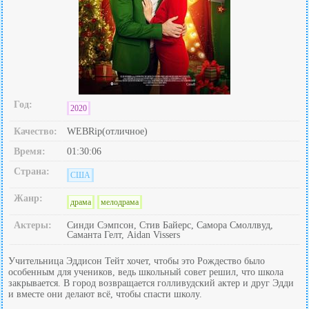
Год:
2020
Качество:
WEBRip(отличное)
Время:
01:30:06
Страна:
США
Жанр:
драма
мелодрама
Актеры:
Синди Сэмпсон, Стив Байерс, Самора Смоллвуд,
Саманта Гелт, Aidan Vissers
Учительница Эддисон Тейт хочет, чтобы это Рождество было
особенным для учеников, ведь школьный совет решил, что школа
закрывается. В город возвращается голливудский актер и друг Эдди
и вместе они делают всё, чтобы спасти школу.