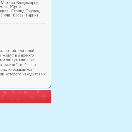
, Михаил Владимиров,
ремов, Юрий
деев, Леонид Окунев,
 Ричи, Игорь (Гарик)
и, по той или иной
и живут в каком-то
ими живут такие же
 унижений, побоев и
воих «начальников»
ии которого находится их