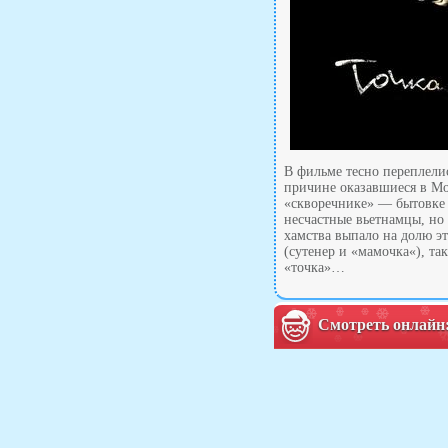
В фильме тесно переплели
причине оказавшиеся в Мос
«скворечнике» — бытовке 
несчастные вьетнамцы, но 
хамства выпало на долю э
(сутенер и «мамочка«), та
«точка»…
Смотреть онлайн