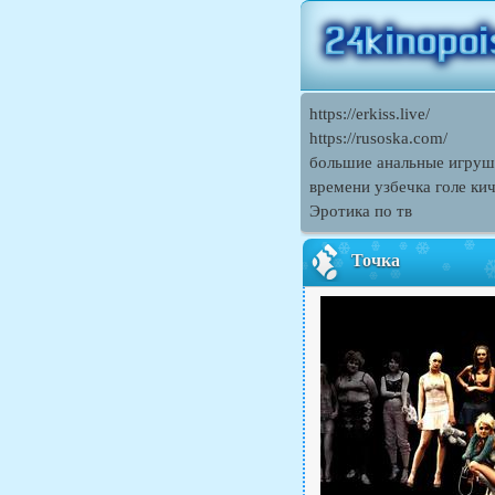
https://erkiss.live/
https://rusoska.com/
большие анальные игруш
времени узбечка голе ки
Эротика по тв
Точка