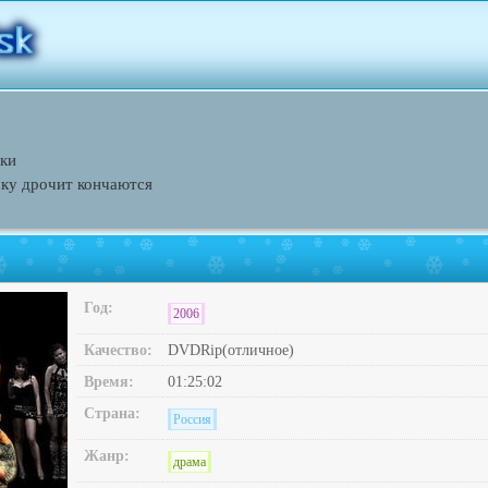
ки
чку дрочит кончаются
Год:
2006
Качество:
DVDRip(отличное)
Время:
01:25:02
Страна:
Россия
Жанр:
драма