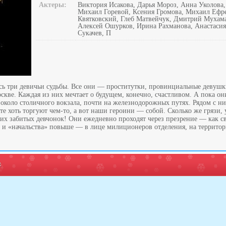
Актеры:
Виктория Исакова, Дарья Мороз, Анна Уколова
Михаил Горевой, Ксения Громова, Михаил Еф
Квятковский, Глеб Матвейчук, Дмитрий Мухама
Алексей Ошурков, Ирина Рахманова, Анастасия
Сукачев, П
сь три девичьи судьбы. Все они — проститутки, провинциальные девушк
кве. Каждая из них мечтает о будущем, конечно, счастливом. А пока он
около столичного вокзала, почти на железнодорожных путях. Рядом с н
те хоть торгуют чем-то, а вот наши героини — собой. Сколько же грязи,
тих забитых девчонок! Они ежедневно проходят через презрение — как с
к и «начальства» повыше — в лице милиционеров отделения, на территор
: