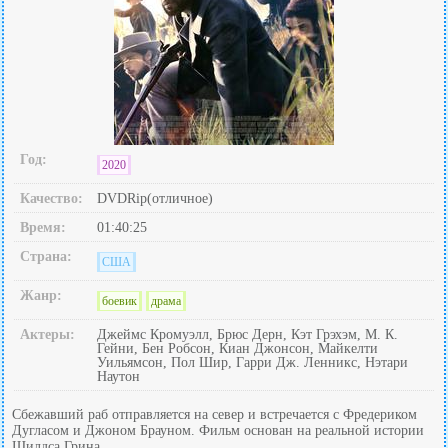
Год:
2020
Качество:
DVDRip(отличное)
Время:
01:40:25
Страна:
США
Жанр:
боевик
драма
Актеры:
Джеймс Кромуэлл, Брюс Дерн, Кэт Грэхэм, М. К.
Гейни, Бен Робсон, Киан Джонсон, Майкелти
Уильямсон, Пол Шир, Гарри Дж. Ленникс, Нэтари
Наутон
Сбежавший раб отправляется на север и встречается с Фредериком
Дугласом и Джоном Брауном. Фильм основан на реальной истории
Шилдса Грина.