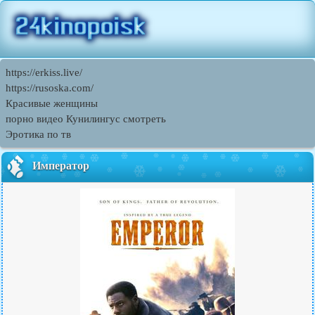
https://erkiss.live/
https://rusoska.com/
Красивые женщины
порно видео Кунилингус смотреть
Эротика по тв
Император