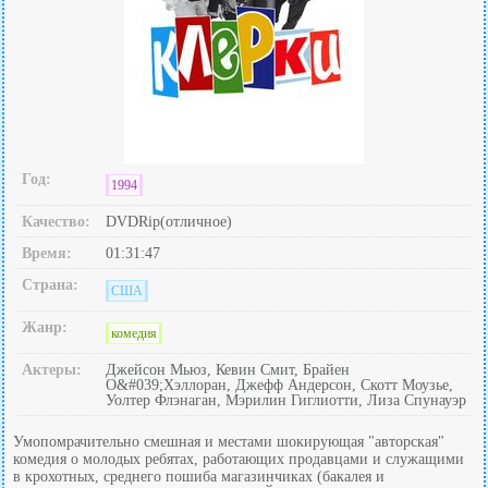
Год:
1994
Качество:
DVDRip(отличное)
Время:
01:31:47
Страна:
США
Жанр:
комедия
Актеры:
Джейсон Мьюз, Кевин Смит, Брайен
О&#039;Хэллоран, Джефф Андерсон, Скотт Моузье,
Уолтер Флэнаган, Мэрилин Гиглиотти, Лиза Спунауэр
Умопомрачительно смешная и местами шокирующая "авторская"
комедия о молодых ребятах, работающих продавцами и служащими
в крохотных, среднего пошиба магазинчиках (бакалея и