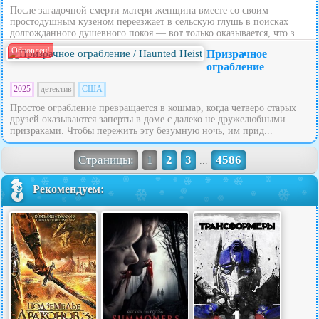
После загадочной смерти матери женщина вместе со своим
простодушным кузеном переезжает в сельскую глушь в поисках
долгожданного душевного покоя — вот только оказывается, что з...
Обновлен!
Призрачное
ограбление
2025
детектив
США
Простое ограбление превращается в кошмар, когда четверо старых
друзей оказываются заперты в доме с далеко не дружелюбными
призраками. Чтобы пережить эту безумную ночь, им прид...
Страницы:
1
2
3
4586
...
Рекомендуем: