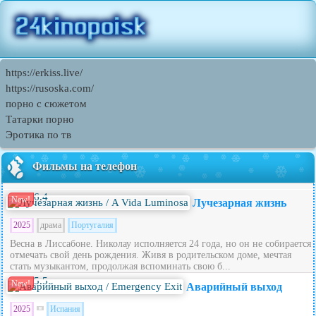
https://erkiss.live/
https://rusoska.com/
порно с сюжетом
Татарки порно
Эротика по тв
Фильмы на телефон
6.4
New!
Лучезарная жизнь
2025
драма
Португалия
Весна в Лиссабоне. Николау исполняется 24 года, но он не собирается
отмечать свой день рождения. Живя в родительском доме, мечтая
стать музыкантом, продолжая вспоминать свою б...
5.5
New!
Аварийный выход
2025
Испания