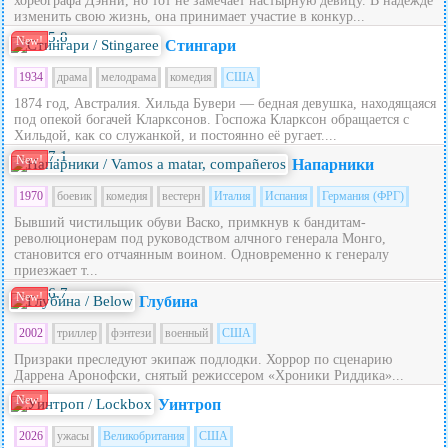
хореографа Дэнни, но тот не замечает настырную девицу. В надежде
изменить свою жизнь, она принимает участие в конкур...
5.8
New!
Стингари
1934
драма
мелодрама
комедия
США
1874 год, Австралия. Хильда Бувери — бедная девушка, находящаяся
под опекой богачей Кларксонов. Госпожа Кларксон обращается с
Хильдой, как со служанкой, и постоянно её ругает....
7.1
New!
Напарники
1970
боевик
комедия
вестерн
Италия
Испания
Германия (ФРГ)
Бывший чистильщик обуви Васко, примкнув к бандитам-
революционерам под руководством алчного генерала Монго,
становится его отчаянным воином. Одновременно к генералу
приезжает т...
6.7
New!
Глубина
2002
триллер
фэнтези
военный
США
Призраки преследуют экипаж подлодки. Хоррор по сценарию
Даррена Аронофски, снятый режиссером «Хроники Риддика»...
New!
Уинтроп
2026
ужасы
Великобритания
США