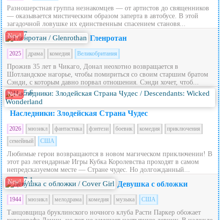
Разношерстная группа незнакомцев — от артистов до священников
— оказывается мистическим образом заперта в автобусе. В этой
загадочной ловушке их единственным спасением становя...
7
New!
Гленротан
2025
драма
комедия
Великобритания
Прожив 35 лет в Чикаго, Донал неохотно возвращается в
Шотландское нагорье, чтобы помириться со своим старшим братом
Сэнди, с которым давно порвал отношения. Сэнди хочет, чтоб...
5.6
New!
Наследники: Злодейская Страна Чудес
2026
мюзикл
фантастика
фэнтези
боевик
комедия
приключения
семейный
США
Любимые герои возвращаются в новом магическом приключении! В
этот раз легендарные Игры Кубка Королевства проходят в самом
непредсказуемом месте — Стране чудес. Но долгожданный...
7.1
New!
Девушка с обложки
1944
мюзикл
мелодрама
комедия
музыка
США
Танцовщица бруклинского ночного клуба Расти Паркер обожает