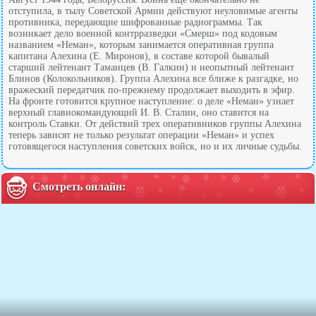
отступила, в тылу Советской Армии действуют неуловимые агенты
противника, передающие шифрованные радиограммы. Так
возникает дело военной контрразведки «Смерш» под кодовым
названием «Неман», которым занимается оперативная группа
капитана Алехина (Е. Миронов), в составе которой бывалый
старший лейтенант Таманцев (В. Галкин) и неопытный лейтенант
Блинов (Колокольников). Группа Алехина все ближе к разгадке, но
вражеский передатчик по-прежнему продолжает выходить в эфир.
На фронте готовится крупное наступление: о деле «Неман» узнает
верхный главнокомандующий И. В. Сталин, оно ставится на
контроль Ставки. От действий трех оперативников группы Алехина
теперь зависят не только результат операции «Неман» и успех
готовящегося наступления советских войск, но и их личные судьбы.
Смотреть онлайн: