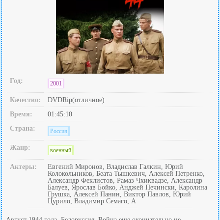
Год:
2001
Качество:
DVDRip(отличное)
Время:
01:45:10
Страна:
Россия
Жанр:
военный
Актеры:
Евгений Миронов, Владислав Галкин, Юрий
Колокольников, Беата Тышкевич, Алексей Петренко,
Александр Феклистов, Рамаз Чхиквадзе, Александр
Балуев, Ярослав Бойко, Анджей Печински, Каролина
Грушка, Алексей Панин, Виктор Павлов, Юрий
Цурило, Владимир Семаго, А
Август 1944 года, Белоруссия. Война еще окончательно не