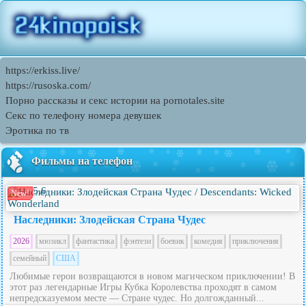
https://erkiss.live/
https://rusoska.com/
Порно рассказы и секс истории на pornotales.site
Секс по телефону номера девушек
Эротика по тв
Фильмы на телефон
5.6
New!
Наследники: Злодейская Страна Чудес
2026
мюзикл
фантастика
фэнтези
боевик
комедия
приключения
семейный
США
Любимые герои возвращаются в новом магическом приключении! В
этот раз легендарные Игры Кубка Королевства проходят в самом
непредсказуемом месте — Стране чудес. Но долгожданный...