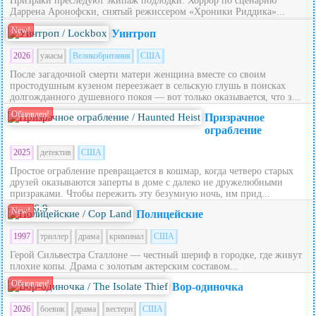
Призраки преследуют экипаж подлодки. Хоррор по сценарию
Даррена Аронофски, снятый режиссером «Хроники Риддика»...
New!
Уинтроп
2026
ужасы
Великобритания
США
После загадочной смерти матери женщина вместе со своим
простодушным кузеном переезжает в сельскую глушь в поисках
долгожданного душевного покоя — вот только оказывается, что з...
Обновлен!
Призрачное
ограбление
2025
детектив
США
Простое ограбление превращается в кошмар, когда четверо старых
друзей оказываются заперты в доме с далеко не дружелюбными
призраками. Чтобы пережить эту безумную ночь, им прид...
6.9
New!
Полицейские
1997
триллер
драма
криминал
США
Герой Сильвестра Сталлоне — честный шериф в городке, где живут
плохие копы. Драма с золотым актерским составом...
Обновлен!
Вор-одиночка
2026
боевик
драма
вестерн
США