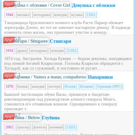
7.1
New!
Девушка с обложки
1944
мюзикл
мелодрама
комедия
музыка
США
Танцовщица бруклинского ночного клуба Расти Паркер обожает
хореографа Дэнни, но тот не замечает настырную девицу. В надежде
изменить свою жизнь, она принимает участие в конкур...
5.8
New!
Стингари
1934
драма
мелодрама
комедия
США
1874 год, Австралия. Хильда Бувери — бедная девушка, находящаяся
под опекой богачей Кларксонов. Госпожа Кларксон обращается с
Хильдой, как со служанкой, и постоянно её ругает....
7.1
New!
Напарники
1970
боевик
комедия
вестерн
Италия
Испания
Германия (ФРГ)
Бывший чистильщик обуви Васко, примкнув к бандитам-
революционерам под руководством алчного генерала Монго,
становится его отчаянным воином. Одновременно к генералу
приезжает т...
6.7
New!
Глубина
2002
триллер
фэнтези
военный
США