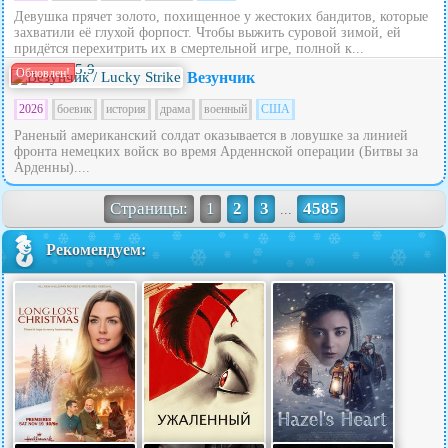
Девушка прячет золото, похищенное у жестоких бандитов, которые
захватили её глухой форпост. Чтобы выжить суровой зимой, ей
придётся перехитрить их в смертельной игре, полной к...
5.9
Обновлен!
Везунчик
2026
боевик
история
драма
военный
США
Раненый американский солдат оказывается в ловушке за линией
фронта немецких войск во время Арденнской операции (Битвы за
Арденны)....
Страницы:
1
2
3
4585
...
Рекомендуем: