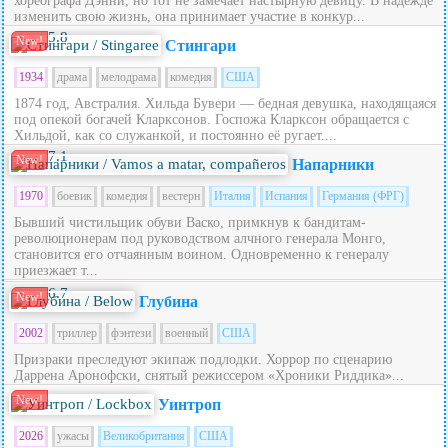
хореографа Дэнни, но тот не замечает настырную девицу. В надежде
изменить свою жизнь, она принимает участие в конкур...
5.8
New!
Стингари
1934
драма
мелодрама
комедия
США
1874 год, Австралия. Хильда Бувери — бедная девушка, находящаяся
под опекой богачей Кларксонов. Госпожа Кларксон обращается с
Хильдой, как со служанкой, и постоянно её ругает....
7.1
New!
Напарники
1970
боевик
комедия
вестерн
Италия
Испания
Германия (ФРГ)
Бывший чистильщик обуви Васко, примкнув к бандитам-
революционерам под руководством алчного генерала Монго,
становится его отчаянным воином. Одновременно к генералу
приезжает т...
6.7
New!
Глубина
2002
триллер
фэнтези
военный
США
Призраки преследуют экипаж подлодки. Хоррор по сценарию
Даррена Аронофски, снятый режиссером «Хроники Риддика»...
New!
Уинтроп
2026
ужасы
Великобритания
США