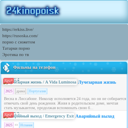
https://erkiss.live/
https://rusoska.com/
порно с сюжетом
Татарки порно
Эротика по тв
Фильмы на телефон
6.4
New!
Лучезарная жизнь
2025
драма
Португалия
Весна в Лиссабоне. Николау исполняется 24 года, но он не собирается
отмечать свой день рождения. Живя в родительском доме, мечтая
стать музыкантом, продолжая вспоминать свою б...
5.5
New!
Аварийный выход
2025
Испания