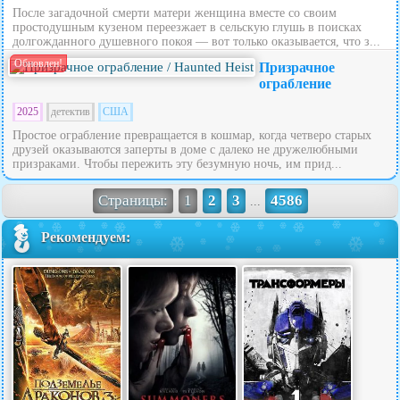
После загадочной смерти матери женщина вместе со своим
простодушным кузеном переезжает в сельскую глушь в поисках
долгожданного душевного покоя — вот только оказывается, что з...
Обновлен!
Призрачное
ограбление
2025
детектив
США
Простое ограбление превращается в кошмар, когда четверо старых
друзей оказываются заперты в доме с далеко не дружелюбными
призраками. Чтобы пережить эту безумную ночь, им прид...
Страницы:
1
2
3
4586
...
Рекомендуем: