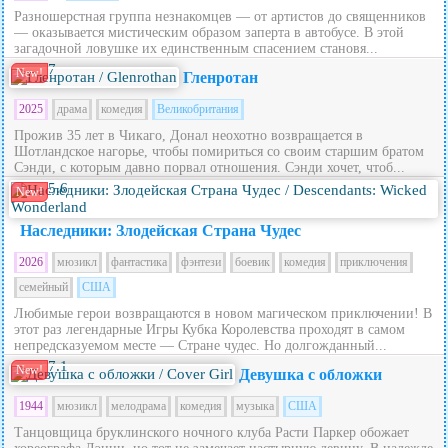
Разношерстная группа незнакомцев — от артистов до священников
— оказывается мистическим образом заперта в автобусе. В этой
загадочной ловушке их единственным спасением становя...
7
New!
Гленротан
2025
драма
комедия
Великобритания
Прожив 35 лет в Чикаго, Донал неохотно возвращается в
Шотландское нагорье, чтобы помириться со своим старшим братом
Сэнди, с которым давно порвал отношения. Сэнди хочет, чтоб...
5.6
New!
Наследники: Злодейская Страна Чудес
2026
мюзикл
фантастика
фэнтези
боевик
комедия
приключения
семейный
США
Любимые герои возвращаются в новом магическом приключении! В
этот раз легендарные Игры Кубка Королевства проходят в самом
непредсказуемом месте — Стране чудес. Но долгожданный...
7.1
New!
Девушка с обложки
1944
мюзикл
мелодрама
комедия
музыка
США
Танцовщица бруклинского ночного клуба Расти Паркер обожает