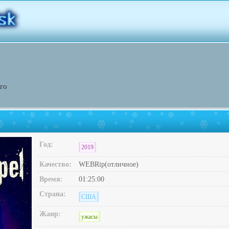
го
Год:
2019
Качество:
WEBRip(отличное)
Время:
01:25:00
Страна:
США
Жанр:
ужасы