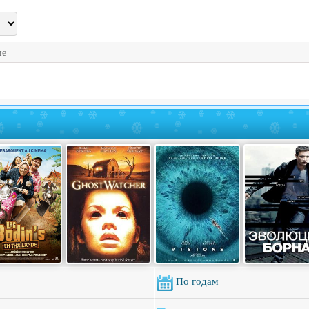
ие
По годам