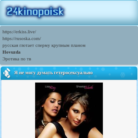
https://erkiss.live/
https://rusoska.com/
русская глотает сперму крупным планом
Hovuzda
Эротика по тв
Я не могу думать гетеросексуально