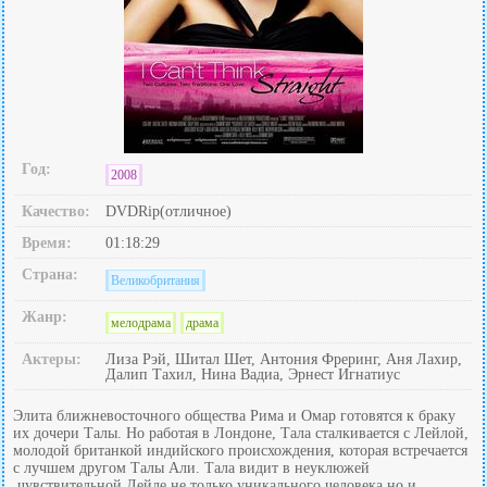
Год:
2008
Качество:
DVDRip(отличное)
Время:
01:18:29
Страна:
Великобритания
Жанр:
мелодрама
драма
Актеры:
Лиза Рэй, Шитал Шет, Антония Фреринг, Аня Лахир,
Далип Тахил, Нина Вадиа, Эрнест Игнатиус
Элита ближневосточного общества Рима и Омар готовятся к браку
их дочери Талы. Но работая в Лондоне, Тала сталкивается с Лейлой,
молодой британкой индийского происхождения, которая встречается
с лучшем другом Талы Али. Тала видит в неуклюжей
,чувствительной Лейле не только уникального человека но и