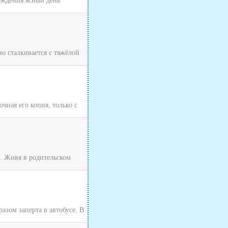
хождения ясный день
о сталкивается с тяжёлой
чная его копия, только с
я. Живя в родительском
зом заперта в автобусе. В