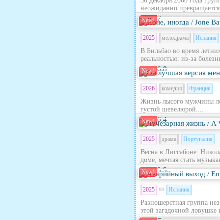
30 декабря 2000 года гру
неожиданно превращается в
7
New!
2025
мелодрама
Испания
В Бильбао во время летни
реальностью: из‑за болезн
6.8
New!
2026
комедия
Франция
Жизнь лысого мужчины лет
густой шевелюрой....
6.4
New!
2025
драма
Португалия
Весна в Лиссабоне. Никола
доме, мечтая стать музыка
5.5
New!
2025
Испания
Разношерстная группа нез
этой загадочной ловушке 