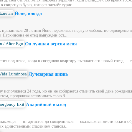
ппа друзей отправляется покорять вершину горы Баландрау. Во время вос
 свирепую бурю, которая застаёт турис...
Йоне, иногда
х праздников 20‑летняя Йоне переживает первую любовь, но одновременн
и Паркинсона её отец вынужден ост...
Он лучшая версия меня
ит под откос, когда в соседнюю квартиру въезжает его новый сосед — то
Лучезарная жизнь
у исполняется 24 года, но он не собирается отмечать свой день рождени
нтом, продолжая вспоминать свою б...
Аварийный выход
накомцев — от артистов до священников — оказывается мистическим обра
их единственным спасением становя...