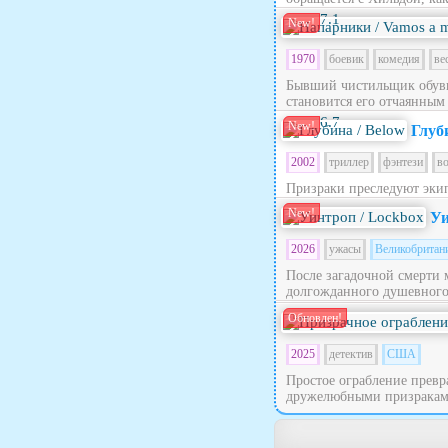
7.1
New!
1970
боевик
комедия
ве
Бывший чистильщик обуви
становится его отчаянным
6.7
New!
Глуб
2002
триллер
фэнтези
в
Призраки преследуют эки
New!
Уи
2026
ужасы
Великобритан
После загадочной смерти 
долгожданного душевного п
Обновлен!
2025
детектив
США
Простое ограбление превра
дружелюбными призраками