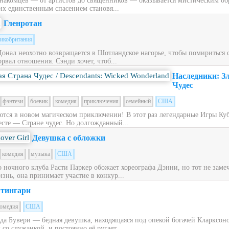
накомцев — от артистов до священников — оказывается мистическим обра
их единственным спасением становя...
Гленротан
икобритания
Донал неохотно возвращается в Шотландское нагорье, чтобы помириться
рвал отношения. Сэнди хочет, чтоб...
Наследники: З
Чудес
фэнтези
боевик
комедия
приключения
семейный
США
ся в новом магическом приключении! В этот раз легендарные Игры Куб
сте — Стране чудес. Но долгожданный...
Девушка с обложки
комедия
музыка
США
ночного клуба Расти Паркер обожает хореографа Дэнни, но тот не заме
знь, она принимает участие в конкур...
тингари
омедия
США
ьда Бувери — бедная девушка, находящаяся под опекой богачей Кларксон
со служанкой, и постоянно её ругает....