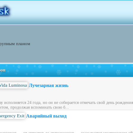
крупным планом
фон
Лучезарная жизнь
у исполняется 24 года, но он не собирается отмечать свой день рождени
нтом, продолжая вспоминать свою б...
Аварийный выход