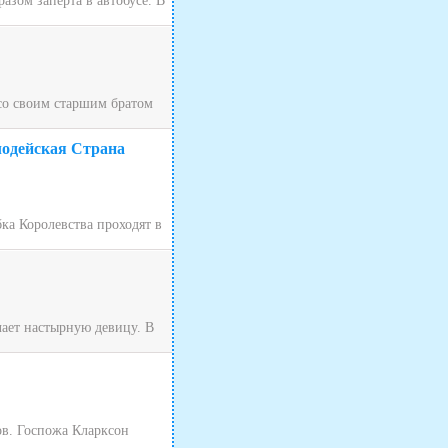
зом заперта в автобусе. В
 со своим старшим братом
лодейская Страна
ка Королевства проходят в
чает настырную девицу. В
ов. Госпожа Кларксон