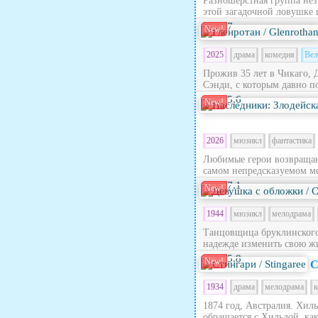
Разношерстная группа нез
этой загадочной ловушке 
7
New!
2025
драма
комедия
Вел
Прожив 35 лет в Чикаго, 
Сэнди, с которым давно по
5.6
New!
2026
мюзикл
фантастика
Любимые герои возвращают
самом непредсказуемом ме
7.1
New!
1944
мюзикл
мелодрама
Танцовщица бруклинского 
надежде изменить свою жи
5.8
New!
С
1934
драма
мелодрама
к
1874 год, Австралия. Хил
обращается с Хильдой, как 