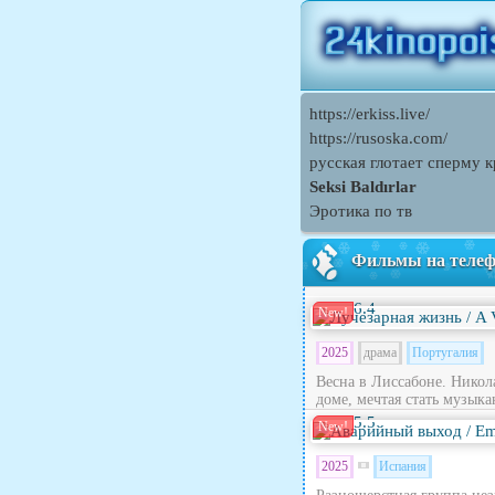
https://erkiss.live/
https://rusoska.com/
русская глотает сперму 
Seksi Baldırlar
Эротика по тв
Фильмы на теле
6.4
New!
2025
драма
Португалия
Весна в Лиссабоне. Никола
доме, мечтая стать музыка
5.5
New!
2025
Испания