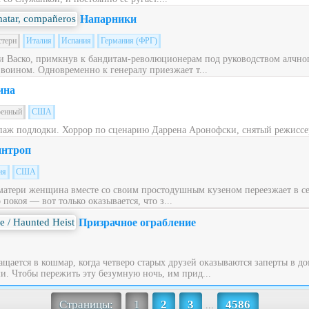
Напарники
стерн
Италия
Испания
Германия (ФРГ)
 Васко, примкнув к бандитам-революционерам под руководством алчног
 воином. Одновременно к генералу приезжает т...
ина
оенный
США
паж подлодки. Хоррор по сценарию Даррена Аронофски, снятый режиссе
нтроп
ия
США
матери женщина вместе со своим простодушным кузеном переезжает в с
окоя — вот только оказывается, что з...
Призрачное ограбление
щается в кошмар, когда четверо старых друзей оказываются заперты в до
. Чтобы пережить эту безумную ночь, им прид...
Страницы:
1
2
3
4586
...