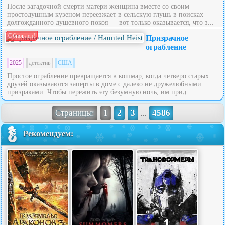
После загадочной смерти матери женщина вместе со своим
простодушным кузеном переезжает в сельскую глушь в поисках
долгожданного душевного покоя — вот только оказывается, что з...
Обновлен!
Призрачное
ограбление
2025
детектив
США
Простое ограбление превращается в кошмар, когда четверо старых
друзей оказываются заперты в доме с далеко не дружелюбными
призраками. Чтобы пережить эту безумную ночь, им прид...
Страницы:
1
2
3
4586
...
Рекомендуем: