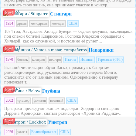
хореографа Дэнни, но тот не замечает настырную девицу. В надежде
изменить свою жизнь, она принимает участие в конкур...
5.8
New!
Стингари
1934
драма
мелодрама
комедия
США
1874 год, Австралия. Хильда Бувери — бедная девушка, находящаяся
под опекой богачей Кларксонов. Госпожа Кларксон обращается с
Хильдой, как со служанкой, и постоянно её ругает....
7.1
New!
Напарники
1970
боевик
комедия
вестерн
Италия
Испания
Германия (ФРГ)
Бывший чистильщик обуви Васко, примкнув к бандитам-
революционерам под руководством алчного генерала Монго,
становится его отчаянным воином. Одновременно к генералу
приезжает т...
6.7
New!
Глубина
2002
триллер
фэнтези
военный
США
Призраки преследуют экипаж подлодки. Хоррор по сценарию
Даррена Аронофски, снятый режиссером «Хроники Риддика»...
New!
Уинтроп
2026
ужасы
Великобритания
США