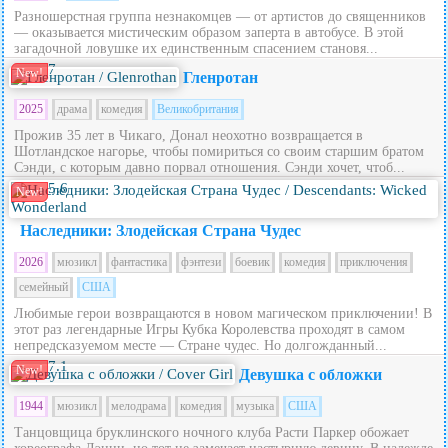
Разношерстная группа незнакомцев — от артистов до священников
— оказывается мистическим образом заперта в автобусе. В этой
загадочной ловушке их единственным спасением становя...
7
New!
Гленротан
2025
драма
комедия
Великобритания
Прожив 35 лет в Чикаго, Донал неохотно возвращается в
Шотландское нагорье, чтобы помириться со своим старшим братом
Сэнди, с которым давно порвал отношения. Сэнди хочет, чтоб...
5.6
New!
Наследники: Злодейская Страна Чудес
2026
мюзикл
фантастика
фэнтези
боевик
комедия
приключения
семейный
США
Любимые герои возвращаются в новом магическом приключении! В
этот раз легендарные Игры Кубка Королевства проходят в самом
непредсказуемом месте — Стране чудес. Но долгожданный...
7.1
New!
Девушка с обложки
1944
мюзикл
мелодрама
комедия
музыка
США
Танцовщица бруклинского ночного клуба Расти Паркер обожает