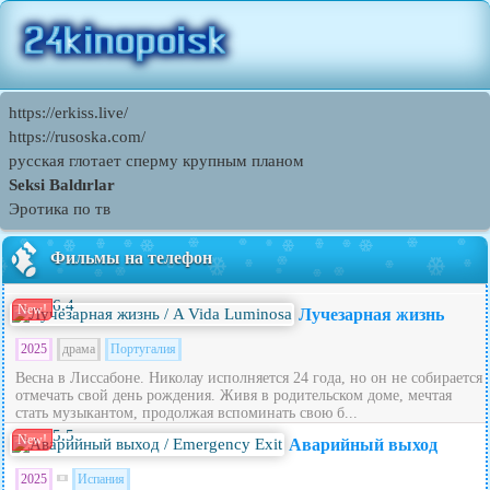
https://erkiss.live/
https://rusoska.com/
русская глотает сперму крупным планом
Seksi Baldırlar
Эротика по тв
Фильмы на телефон
6.4
New!
Лучезарная жизнь
2025
драма
Португалия
Весна в Лиссабоне. Николау исполняется 24 года, но он не собирается
отмечать свой день рождения. Живя в родительском доме, мечтая
стать музыкантом, продолжая вспоминать свою б...
5.5
New!
Аварийный выход
2025
Испания