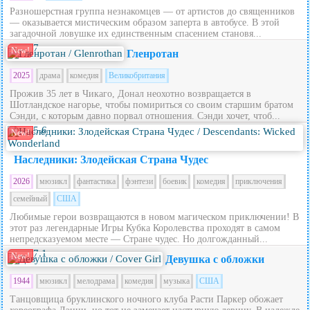
Разношерстная группа незнакомцев — от артистов до священников
— оказывается мистическим образом заперта в автобусе. В этой
загадочной ловушке их единственным спасением становя...
7
New!
Гленротан
2025
драма
комедия
Великобритания
Прожив 35 лет в Чикаго, Донал неохотно возвращается в
Шотландское нагорье, чтобы помириться со своим старшим братом
Сэнди, с которым давно порвал отношения. Сэнди хочет, чтоб...
5.6
New!
Наследники: Злодейская Страна Чудес
2026
мюзикл
фантастика
фэнтези
боевик
комедия
приключения
семейный
США
Любимые герои возвращаются в новом магическом приключении! В
этот раз легендарные Игры Кубка Королевства проходят в самом
непредсказуемом месте — Стране чудес. Но долгожданный...
7.1
New!
Девушка с обложки
1944
мюзикл
мелодрама
комедия
музыка
США
Танцовщица бруклинского ночного клуба Расти Паркер обожает