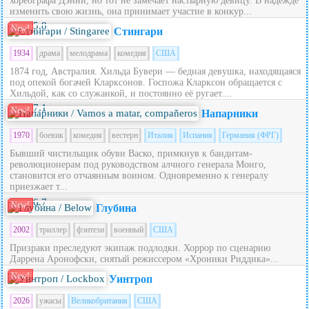
хореографа Дэнни, но тот не замечает настырную девицу. В надежде
изменить свою жизнь, она принимает участие в конкур...
5.8
New!
Стингари
1934
драма
мелодрама
комедия
США
1874 год, Австралия. Хильда Бувери — бедная девушка, находящаяся
под опекой богачей Кларксонов. Госпожа Кларксон обращается с
Хильдой, как со служанкой, и постоянно её ругает....
7.1
New!
Напарники
1970
боевик
комедия
вестерн
Италия
Испания
Германия (ФРГ)
Бывший чистильщик обуви Васко, примкнув к бандитам-
революционерам под руководством алчного генерала Монго,
становится его отчаянным воином. Одновременно к генералу
приезжает т...
6.7
New!
Глубина
2002
триллер
фэнтези
военный
США
Призраки преследуют экипаж подлодки. Хоррор по сценарию
Даррена Аронофски, снятый режиссером «Хроники Риддика»...
New!
Уинтроп
2026
ужасы
Великобритания
США