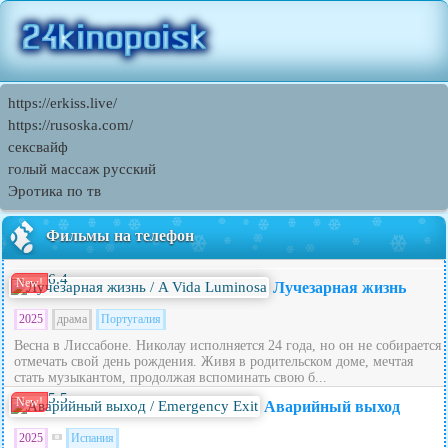
https://erkiss.live/
https://rusoska.com/
сексвайф
голый массаж русский
Эротика по тв
Фильмы на телефон
6.4
New!
Лучезарная жизнь
2025
драма
Португалия
Весна в Лиссабоне. Николау исполняется 24 года, но он не собирается
отмечать свой день рождения. Живя в родительском доме, мечтая
стать музыкантом, продолжая вспоминать свою б...
5.5
New!
Аварийный выход
2025
Испания