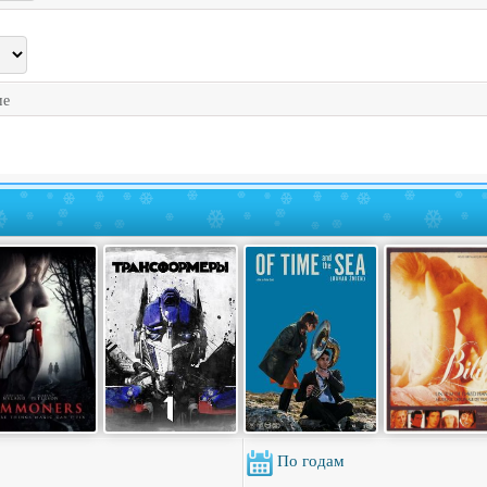
ие
По годам