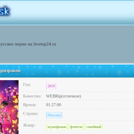
сское порно на livetop24.ru
призраков
Год:
2019
Качество:
WEBRip(отличное)
Время:
01:27:00
Страна:
Мексика
Жанр:
мультфильм
фэнтези
семейный