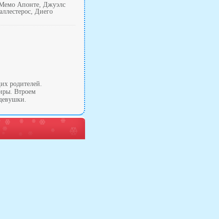
, Мемо Апонте, Джуэлс
аллестерос, Диего
щих родителей.
иры. Втроем
 девушки.