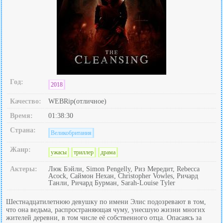
Год:
2018
Качество:
WEBRip(отличное)
Время:
01:38:30
Страна:
Великобритания
Жанр:
ужасы
триллер
драма
Актеры:
Люк Бэйли, Simon Pengelly, Риз Мередит, Rebecca
Acock, Саймон Нехан, Christopher Vowles, Ричард
Танли, Ричард Бурман, Sarah-Louise Tyler
Шестнадцатилетнюю девушку по имени Элис подозревают в том,
что она ведьма, распространяющая чуму, унесшую жизни многих
жителей деревни, в том числе её собственного отца. Опасаясь за