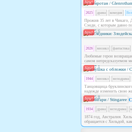
7
New!
2025
драма
комедия
Вел
Прожив 35 лет в Чикаго, 
Сэнди, с которым давно по
5.6
New!
2026
мюзикл
фантастика
Любимые герои возвращают
самом непредсказуемом ме
7.1
New!
1944
мюзикл
мелодрама
Танцовщица бруклинского 
надежде изменить свою жи
5.8
New!
С
1934
драма
мелодрама
к
1874 год, Австралия. Хил
обращается с Хильдой, как 