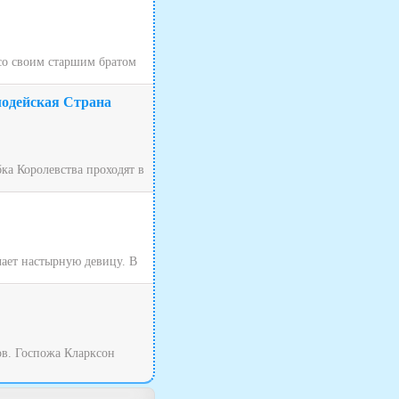
 со своим старшим братом
лодейская Страна
ка Королевства проходят в
чает настырную девицу. В
ов. Госпожа Кларксон