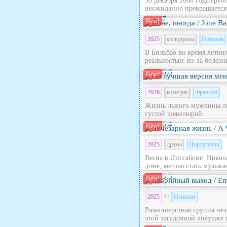
30 декабря 2000 года гру
неожиданно превращается в
7
New!
2025
мелодрама
Испания
В Бильбао во время летни
реальностью: из‑за болезн
6.8
New!
2026
комедия
Франция
Жизнь лысого мужчины лет
густой шевелюрой....
6.4
New!
2025
драма
Португалия
Весна в Лиссабоне. Никола
доме, мечтая стать музыка
5.5
New!
2025
Испания
Разношерстная группа нез
этой загадочной ловушке 