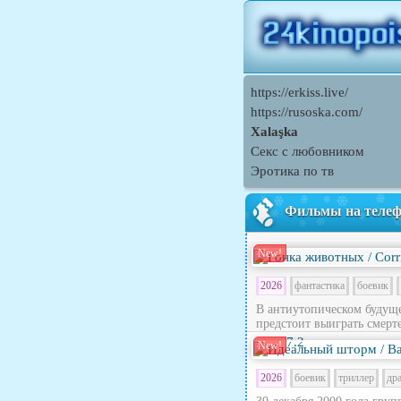
https://erkiss.live/
https://rusoska.com/
Xalaşka
Секс с любовником
Эротика по тв
Фильмы на теле
New!
2026
фантастика
боевик
В антиутопическом будущ
предстоит выиграть смерте
7.2
New!
2026
боевик
триллер
др