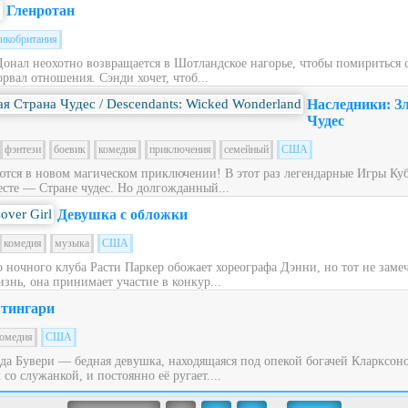
Гленротан
икобритания
Донал неохотно возвращается в Шотландское нагорье, чтобы помириться
рвал отношения. Сэнди хочет, чтоб...
Наследники: З
Чудес
фэнтези
боевик
комедия
приключения
семейный
США
ся в новом магическом приключении! В этот раз легендарные Игры Куб
сте — Стране чудес. Но долгожданный...
Девушка с обложки
комедия
музыка
США
ночного клуба Расти Паркер обожает хореографа Дэнни, но тот не заме
знь, она принимает участие в конкур...
тингари
омедия
США
ьда Бувери — бедная девушка, находящаяся под опекой богачей Кларксон
со служанкой, и постоянно её ругает....