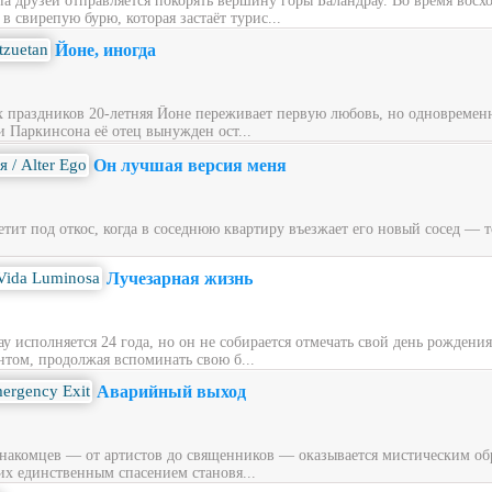
ппа друзей отправляется покорять вершину горы Баландрау. Во время вос
 свирепую бурю, которая застаёт турис...
Йоне, иногда
х праздников 20‑летняя Йоне переживает первую любовь, но одновременн
и Паркинсона её отец вынужден ост...
Он лучшая версия меня
ит под откос, когда в соседнюю квартиру въезжает его новый сосед — то
Лучезарная жизнь
у исполняется 24 года, но он не собирается отмечать свой день рождени
нтом, продолжая вспоминать свою б...
Аварийный выход
накомцев — от артистов до священников — оказывается мистическим обра
их единственным спасением становя...