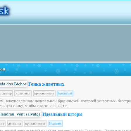
фон
Гонка животных
триллер
криминал
приключения
Бразилия
ем, вдохновлённом нелегальной бразильской лотереей животных, бесст
льную гонку, чтобы спасти свою сест...
Идеальный шторм
ама
детектив
приключения
Испания