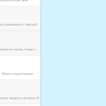
хождения ясный день
о сталкивается с тяжёлой
чная его копия, только с
я. Живя в родительском
зом заперта в автобусе. В