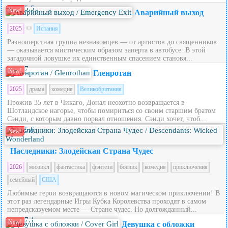
5.5
New!
Аварийный выход
2025
Испания
Разношерстная группа незнакомцев — от артистов до священников
— оказывается мистическим образом заперта в автобусе. В этой
загадочной ловушке их единственным спасением становя...
7
New!
Гленротан
2025
драма
комедия
Великобритания
Прожив 35 лет в Чикаго, Донал неохотно возвращается в
Шотландское нагорье, чтобы помириться со своим старшим братом
Сэнди, с которым давно порвал отношения. Сэнди хочет, чтоб...
5.6
New!
Наследники: Злодейская Страна Чудес
2026
мюзикл
фантастика
фэнтези
боевик
комедия
приключения
семейный
США
Любимые герои возвращаются в новом магическом приключении! В
этот раз легендарные Игры Кубка Королевства проходят в самом
непредсказуемом месте — Стране чудес. Но долгожданный...
7.1
New!
Девушка с обложки