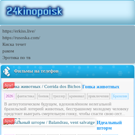
https://erkiss.live/
https://rusoska.com/
Киска течет
раком
Эротика по тв
Фильмы на телефон
New!
Гонка животных
2026
фантастика
боевик
триллер
криминал
приключения
Бразилия
В антиутопическом будущем, вдохновлённом нелегальной
бразильской лотереей животных, бесстрашному молодому человеку
предстоит выиграть смертельную гонку, чтобы спасти свою сест...
7.2
New!
Идеальный
шторм