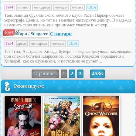
1944
мюзикл
мелодрама
комедия
музыка
США
Танцовщица бруклинского ночного клуба Расти Паркер обожает
хореографа Дэнни, но тот не замечает настырную девицу. В надежде
изменить свою жизнь, она принимает участие в конкур...
5.8
New!
Стингари
1934
драма
мелодрама
комедия
США
1874 год, Австралия. Хильда Бувери — бедная девушка, находящаяся
под опекой богачей Кларксонов. Госпожа Кларксон обращается с
Хильдой, как со служанкой, и постоянно её ругает....
Страницы:
1
2
3
4586
...
Рекомендуем: