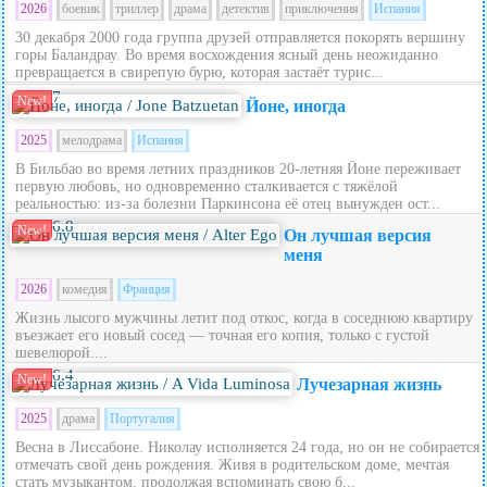
2026
боевик
триллер
драма
детектив
приключения
Испания
30 декабря 2000 года группа друзей отправляется покорять вершину
горы Баландрау. Во время восхождения ясный день неожиданно
превращается в свирепую бурю, которая застаёт турис...
7
New!
Йоне, иногда
2025
мелодрама
Испания
В Бильбао во время летних праздников 20‑летняя Йоне переживает
первую любовь, но одновременно сталкивается с тяжёлой
реальностью: из‑за болезни Паркинсона её отец вынужден ост...
6.8
New!
Он лучшая версия
меня
2026
комедия
Франция
Жизнь лысого мужчины летит под откос, когда в соседнюю квартиру
въезжает его новый сосед — точная его копия, только с густой
шевелюрой....
6.4
New!
Лучезарная жизнь
2025
драма
Португалия
Весна в Лиссабоне. Николау исполняется 24 года, но он не собирается
отмечать свой день рождения. Живя в родительском доме, мечтая
стать музыкантом, продолжая вспоминать свою б...