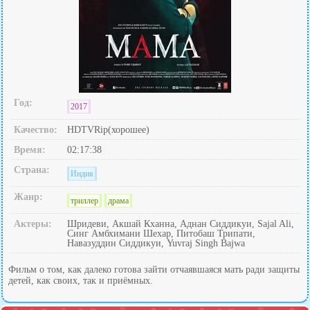
Год:
2017
Качество:
HDTVRip(хорошее)
Время:
02:17:38
Страна:
Индия
Жанр:
триллер
драма
Актеры:
Шридеви, Акшай Кханна, Аднан Сиддикуи, Sajal Ali,
Синг Амбхимани Шехар, Питобаш Трипати,
Навазуддин Сиддикуи, Yuvraj Singh Bajwa
Фильм о том, как далеко готова зайти отчаявшаяся мать ради защиты
детей, как своих, так и приёмных.