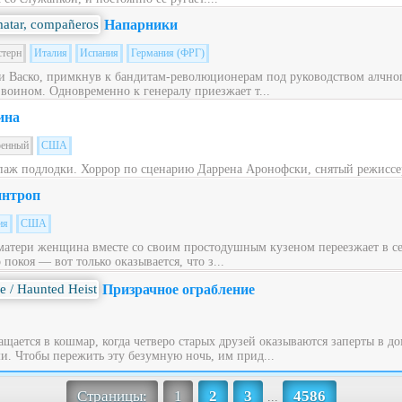
Напарники
стерн
Италия
Испания
Германия (ФРГ)
 Васко, примкнув к бандитам-революционерам под руководством алчног
 воином. Одновременно к генералу приезжает т...
ина
оенный
США
паж подлодки. Хоррор по сценарию Даррена Аронофски, снятый режиссе
нтроп
ия
США
матери женщина вместе со своим простодушным кузеном переезжает в с
окоя — вот только оказывается, что з...
Призрачное ограбление
щается в кошмар, когда четверо старых друзей оказываются заперты в до
. Чтобы пережить эту безумную ночь, им прид...
Страницы:
1
2
3
4586
...