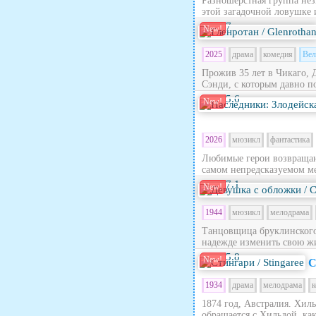
Разношерстная группа нез
этой загадочной ловушке 
7
New!
2025
драма
комедия
Вел
Прожив 35 лет в Чикаго, 
Сэнди, с которым давно по
5.6
New!
2026
мюзикл
фантастика
Любимые герои возвращают
самом непредсказуемом ме
7.1
New!
1944
мюзикл
мелодрама
Танцовщица бруклинского 
надежде изменить свою жи
5.8
New!
С
1934
драма
мелодрама
к
1874 год, Австралия. Хил
обращается с Хильдой, как 