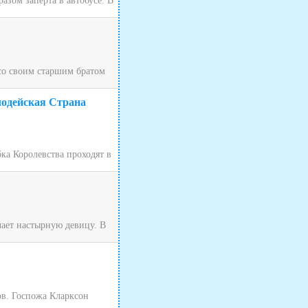
зом заперта в автобусе. В
 со своим старшим братом
лодейская Страна
ка Королевства проходят в
чает настырную девицу. В
ов. Госпожа Кларксон