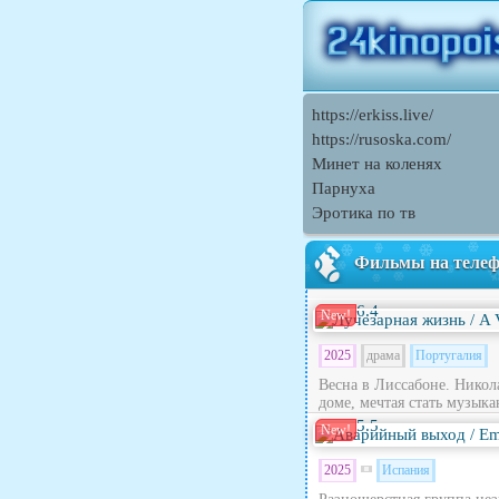
https://erkiss.live/
https://rusoska.com/
Минет на коленях
Парнуха
Эротика по тв
Фильмы на теле
6.4
New!
2025
драма
Португалия
Весна в Лиссабоне. Никола
доме, мечтая стать музыка
5.5
New!
2025
Испания