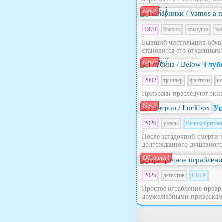
7.1
New!
1970
боевик
комедия
ве
Бывший чистильщик обуви
становится его отчаянным
6.7
New!
Глуб
2002
триллер
фэнтези
в
Призраки преследуют эки
New!
Уи
2026
ужасы
Великобритан
После загадочной смерти 
долгожданного душевного п
Обновлен!
2025
детектив
США
Простое ограбление превра
дружелюбными призраками