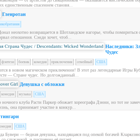
накомцев — от артистов до священников — оказывается мистическим обра
их единственным спасением становя...
Гленротан
икобритания
Донал неохотно возвращается в Шотландское нагорье, чтобы помириться
рвал отношения. Сэнди хочет, чтоб...
Наследники: З
Чудес
фэнтези
боевик
комедия
приключения
семейный
США
ся в новом магическом приключении! В этот раз легендарные Игры Куб
сте — Стране чудес. Но долгожданный...
Девушка с обложки
комедия
музыка
США
ночного клуба Расти Паркер обожает хореографа Дэнни, но тот не заме
знь, она принимает участие в конкур...
тингари
омедия
США
ьда Бувери — бедная девушка, находящаяся под опекой богачей Кларксон
со служанкой, и постоянно её ругает....