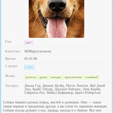
Год:
2017
Качество:
HDRip(отличное)
Время:
01:41:00
Страна:
США
Жанр:
фэнтези
драма
комедия
приключения
семейный
Актеры:
Джош Гад, Деннис Куэйд, Пегги Липтон, Кей Джей
Апа, Брайс Гейзар, Джульет Райлэнс, Люк Кирби,
Габриель Роз, Майкл Бофшевер, Бритт Робертсон
Собаки бывают разных пород, мастей и размеров. Они — наши
самые верные и преданные друзья, а мы учим их хорошим манерам.
Собаки всегда думают о нас, правда, иногда и о беконе. Все они