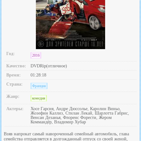
Год:
2016
Качество:
DVDRip(отличное)
Время:
01:28:18
Страна:
Франция
Жанр:
комедия
Актеры:
Хосе Гарсия, Андре Дюссолье, Каролин Виньо,
Жозефин Каллиз, Стилан Лекай, Шарлотта Габрис,
Венсан Дезанья, Флоренс Форести, Жером
Коммандёр, Владимир Хубар
Взяв напрокат самый навороченный семейный автомобиль, глава
семейства отправляется в долгожданный отпуск со своей женой,