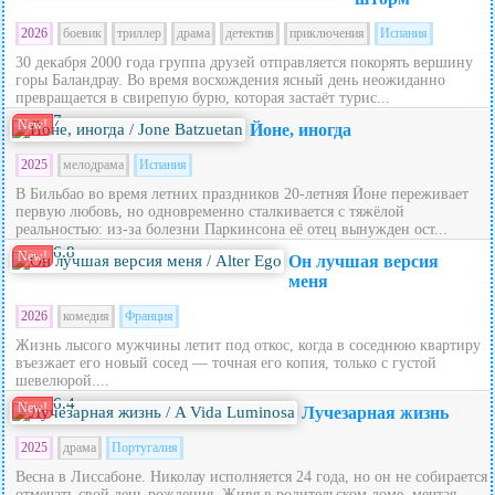
2026
боевик
триллер
драма
детектив
приключения
Испания
30 декабря 2000 года группа друзей отправляется покорять вершину
горы Баландрау. Во время восхождения ясный день неожиданно
превращается в свирепую бурю, которая застаёт турис...
7
New!
Йоне, иногда
2025
мелодрама
Испания
В Бильбао во время летних праздников 20‑летняя Йоне переживает
первую любовь, но одновременно сталкивается с тяжёлой
реальностью: из‑за болезни Паркинсона её отец вынужден ост...
6.8
New!
Он лучшая версия
меня
2026
комедия
Франция
Жизнь лысого мужчины летит под откос, когда в соседнюю квартиру
въезжает его новый сосед — точная его копия, только с густой
шевелюрой....
6.4
New!
Лучезарная жизнь
2025
драма
Португалия
Весна в Лиссабоне. Николау исполняется 24 года, но он не собирается
отмечать свой день рождения. Живя в родительском доме, мечтая