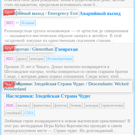
стать музыкантом, продолжая вспоминать свою б...
5.5
New!
Аварийный выход
2025
Испания
Разношерстная группа незнакомцев — от артистов до священников
— оказывается мистическим образом заперта в автобусе. В этой
загадочной ловушке их единственным спасением становя...
7
New!
Гленротан
2025
драма
комедия
Великобритания
Прожив 35 лет в Чикаго, Донал неохотно возвращается в
Шотландское нагорье, чтобы помириться со своим старшим братом
Сэнди, с которым давно порвал отношения. Сэнди хочет, чтоб...
5.6
New!
Наследники: Злодейская Страна Чудес
2026
мюзикл
фантастика
фэнтези
боевик
комедия
приключения
семейный
США
Любимые герои возвращаются в новом магическом приключении! В
этот раз легендарные Игры Кубка Королевства проходят в самом
непредсказуемом месте — Стране чудес. Но долгожданный...