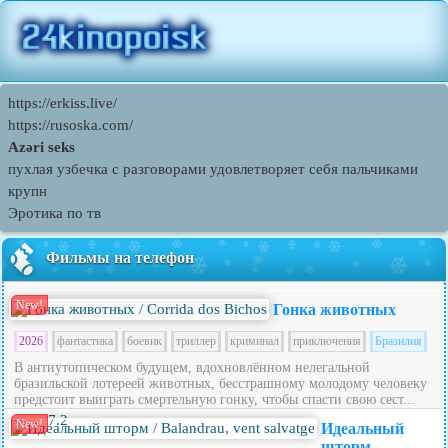
https://erkiss.live/
https://rusoska.com/
Azəri seks
пухлая узбечка с разговорами удовлетворяет себя пальчиками
крупн
Эротика по тв
Фильмы на телефон
New!
Гонка животных
2026
фантастика
боевик
триллер
криминал
приключения
Бразилия
В антиутопическом будущем, вдохновлённом нелегальной
бразильской лотереей животных, бесстрашному молодому человеку
предстоит выиграть смертельную гонку, чтобы спасти свою сест...
7.2
New!
Идеальный
шторм