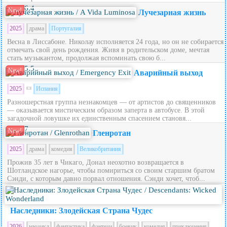
6.4
New!
Лучезарная жизнь
2025
драма
Португалия
Весна в Лиссабоне. Николау исполняется 24 года, но он не собирается
отмечать свой день рождения. Живя в родительском доме, мечтая
стать музыкантом, продолжая вспоминать свою б...
5.5
New!
Аварийный выход
2025
Испания
Разношерстная группа незнакомцев — от артистов до священников
— оказывается мистическим образом заперта в автобусе. В этой
загадочной ловушке их единственным спасением становя...
7
New!
Гленротан
2025
драма
комедия
Великобритания
Прожив 35 лет в Чикаго, Донал неохотно возвращается в
Шотландское нагорье, чтобы помириться со своим старшим братом
Сэнди, с которым давно порвал отношения. Сэнди хочет, чтоб...
5.6
Наследники: Злодейская Страна Чудес
2026
мюзикл
фантастика
фэнтези
боевик
комедия
приключения