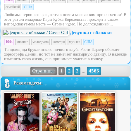
семейный
США
Любимые герои возвращаются в новом магическом приключении! В
этот раз легендарные Игры Кубка Королевства проходят в самом
непредсказуемом месте — Стране чудес. Но долгожданный...
7.1
Девушка с обложки
1944
мюзикл
мелодрама
комедия
музыка
США
Танцовщица бруклинского ночного клуба Расти Паркер обожает
хореографа Дэнни, но тот не замечает настырную девицу. В надежде
изменить свою жизнь, она принимает участие в конкур...
Страницы:
1
2
3
4586
...
Рекомендуем: