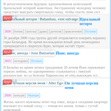
В антиутопическом будущем, вдохновлённом нелегальной
бразильской лотереей животных, бесстрашному молодому человеку
предстоит выиграть смертельную гонку, чтобы спасти свою сест...
7.2
New!
Идеальный
шторм
2026
боевик
триллер
драма
детектив
приключения
Испания
30 декабря 2000 года группа друзей отправляется покорять вершину
горы Баландрау. Во время восхождения ясный день неожиданно
превращается в свирепую бурю, которая застаёт турис...
7
New!
Йоне, иногда
2025
мелодрама
Испания
В Бильбао во время летних праздников 20‑летняя Йоне переживает
первую любовь, но одновременно сталкивается с тяжёлой
реальностью: из‑за болезни Паркинсона её отец вынужден ост...
6.8
New!
Он лучшая версия
меня
2026
комедия
Франция
Жизнь лысого мужчины летит под откос, когда в соседнюю квартиру
въезжает его новый сосед — точная его копия, только с густой
шевелюрой....