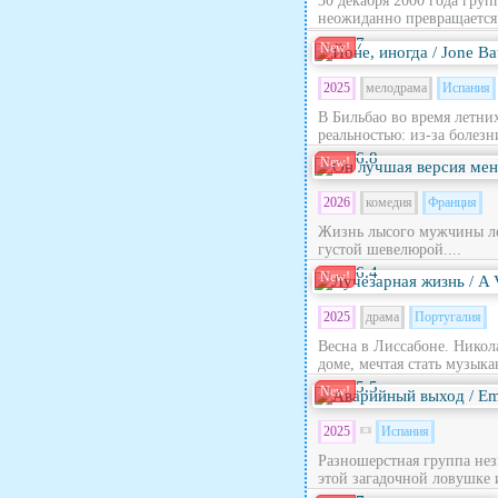
30 декабря 2000 года гру
неожиданно превращается в
7
New!
2025
мелодрама
Испания
В Бильбао во время летни
реальностью: из‑за болезн
6.8
New!
2026
комедия
Франция
Жизнь лысого мужчины лет
густой шевелюрой....
6.4
New!
2025
драма
Португалия
Весна в Лиссабоне. Никола
доме, мечтая стать музыка
5.5
New!
2025
Испания
Разношерстная группа нез
этой загадочной ловушке 