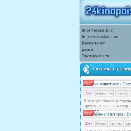
https://erkiss.live/
https://rusoska.com/
Киска течет
раком
Эротика по тв
Фильмы на теле
New!
2026
фантастика
боевик
В антиутопическом будущ
предстоит выиграть смерте
7.2
New!
2026
боевик
триллер
др