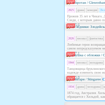
7
New!
2025
драма
комедия
Вел
Прожив 35 лет в Чикаго, 
Сэнди, с которым давно по
5.6
New!
2026
мюзикл
фантастика
Любимые герои возвращают
самом непредсказуемом ме
7.1
New!
1944
мюзикл
мелодрама
Танцовщица бруклинского 
надежде изменить свою жи
5.8
New!
С
1934
драма
мелодрама
к
1874 год, Австралия. Хил
обращается с Хильдой, как 