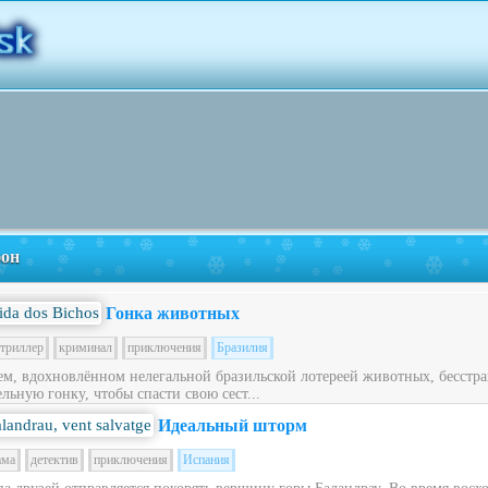
фон
Гонка животных
триллер
криминал
приключения
Бразилия
ем, вдохновлённом нелегальной бразильской лотереей животных, бесст
льную гонку, чтобы спасти свою сест...
Идеальный шторм
ама
детектив
приключения
Испания