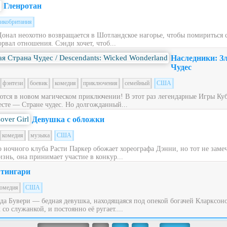
Гленротан
икобритания
Донал неохотно возвращается в Шотландское нагорье, чтобы помириться
рвал отношения. Сэнди хочет, чтоб...
Наследники: З
Чудес
фэнтези
боевик
комедия
приключения
семейный
США
ся в новом магическом приключении! В этот раз легендарные Игры Куб
сте — Стране чудес. Но долгожданный...
Девушка с обложки
комедия
музыка
США
ночного клуба Расти Паркер обожает хореографа Дэнни, но тот не заме
знь, она принимает участие в конкур...
тингари
омедия
США
ьда Бувери — бедная девушка, находящаяся под опекой богачей Кларксон
со служанкой, и постоянно её ругает....