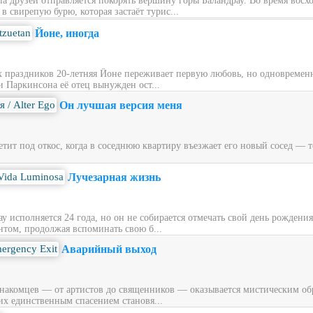
ппа друзей отправляется покорять вершину горы Баландрау. Во время вос
 свирепую бурю, которая застаёт турис...
Йоне, иногда
х праздников 20‑летняя Йоне переживает первую любовь, но одновременн
и Паркинсона её отец вынужден ост...
Он лучшая версия меня
ит под откос, когда в соседнюю квартиру въезжает его новый сосед — то
Лучезарная жизнь
у исполняется 24 года, но он не собирается отмечать свой день рождени
нтом, продолжая вспоминать свою б...
Аварийный выход
накомцев — от артистов до священников — оказывается мистическим обра
их единственным спасением становя...