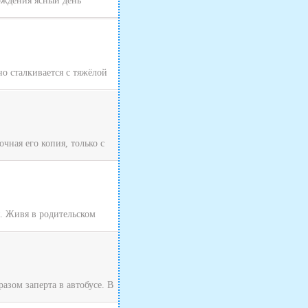
хождения ясный день
о сталкивается с тяжёлой
чная его копия, только с
я. Живя в родительском
зом заперта в автобусе. В