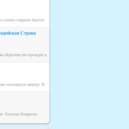
 со своим старшим братом
лодейская Страна
ка Королевства проходят в
чает настырную девицу. В
ов. Госпожа Кларксон