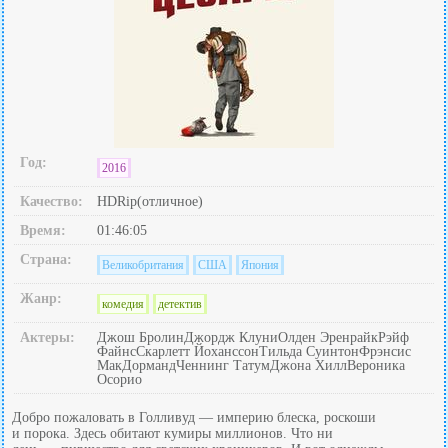
Год:
2016
Качество:
HDRip(отличное)
Время:
01:46:05
Страна:
Великобритания
США
Япония
Жанр:
комедия
детектив
Актеры:
Джош БролинДжордж КлуниОлден ЭренрайкРэйф
ФайнсСкарлетт ЙоханссонТильда СуинтонФрэнсис
МакДормандЧеннинг ТатумДжона ХиллВероника
Осорио
Добро пожаловать в Голливуд — империю блеска, роскоши
и порока. Здесь обитают кумиры миллионов. Что ни