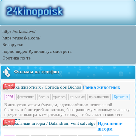
https://erkiss.live/
https://rusoska.com/
Белоруски
порно видео Кунилингус смотреть
Эротика по тв
Фильмы на телефон
New!
Гонка животных
2026
фантастика
боевик
триллер
криминал
приключения
Бразилия
В антиутопическом будущем, вдохновлённом нелегальной
бразильской лотереей животных, бесстрашному молодому человеку
предстоит выиграть смертельную гонку, чтобы спасти свою сест...
7.2
New!
Идеальный
шторм