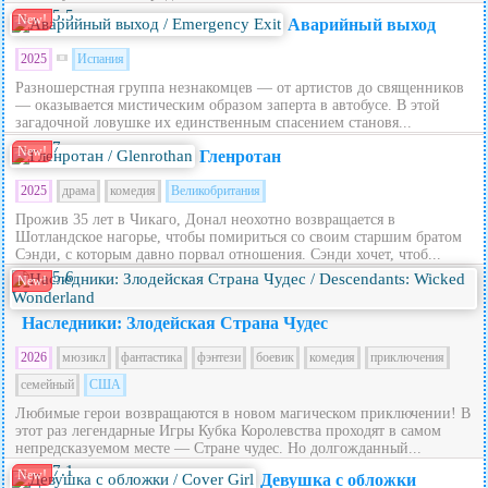
5.5
New!
Аварийный выход
2025
Испания
Разношерстная группа незнакомцев — от артистов до священников
— оказывается мистическим образом заперта в автобусе. В этой
загадочной ловушке их единственным спасением становя...
7
New!
Гленротан
2025
драма
комедия
Великобритания
Прожив 35 лет в Чикаго, Донал неохотно возвращается в
Шотландское нагорье, чтобы помириться со своим старшим братом
Сэнди, с которым давно порвал отношения. Сэнди хочет, чтоб...
5.6
New!
Наследники: Злодейская Страна Чудес
2026
мюзикл
фантастика
фэнтези
боевик
комедия
приключения
семейный
США
Любимые герои возвращаются в новом магическом приключении! В
этот раз легендарные Игры Кубка Королевства проходят в самом
непредсказуемом месте — Стране чудес. Но долгожданный...
7.1
New!
Девушка с обложки