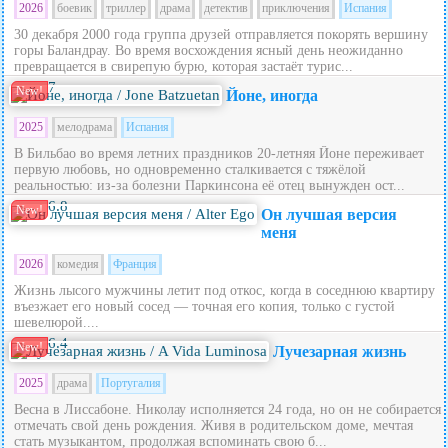
2026
боевик
триллер
драма
детектив
приключения
Испания
30 декабря 2000 года группа друзей отправляется покорять вершину
горы Баландрау. Во время восхождения ясный день неожиданно
превращается в свирепую бурю, которая застаёт турис...
7
New!
Йоне, иногда
2025
мелодрама
Испания
В Бильбао во время летних праздников 20‑летняя Йоне переживает
первую любовь, но одновременно сталкивается с тяжёлой
реальностью: из‑за болезни Паркинсона её отец вынужден ост...
6.8
New!
Он лучшая версия
меня
2026
комедия
Франция
Жизнь лысого мужчины летит под откос, когда в соседнюю квартиру
въезжает его новый сосед — точная его копия, только с густой
шевелюрой....
6.4
New!
Лучезарная жизнь
2025
драма
Португалия
Весна в Лиссабоне. Николау исполняется 24 года, но он не собирается
отмечать свой день рождения. Живя в родительском доме, мечтая
стать музыкантом, продолжая вспоминать свою б...