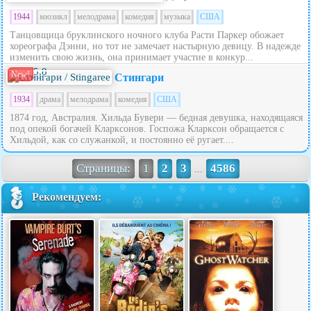
1944
мюзикл
мелодрама
комедия
музыка
США
Танцовщица бруклинского ночного клуба Расти Паркер обожает
хореографа Дэнни, но тот не замечает настырную девицу. В надежде
изменить свою жизнь, она принимает участие в конкур...
5.8
New!
Стингари
1934
драма
мелодрама
комедия
США
1874 год, Австралия. Хильда Бувери — бедная девушка, находящаяся
под опекой богачей Кларксонов. Госпожа Кларксон обращается с
Хильдой, как со служанкой, и постоянно её ругает....
Страницы:
1
2
3
4586
...
Рекомендуем: