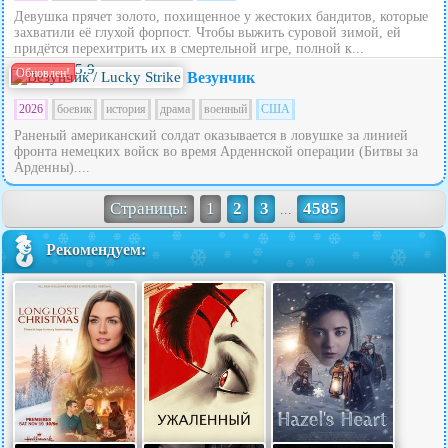
Девушка прячет золото, похищенное у жестоких бандитов, которые
захватили её глухой форпост. Чтобы выжить суровой зимой, ей
придётся перехитрить их в смертельной игре, полной к...
5.9
Обновлен!
Везунчик
2026
боевик
история
драма
военный
США
Раненый американский солдат оказывается в ловушке за линией
фронта немецких войск во время Арденнской операции (Битвы за
Арденны)....
Страницы:
1
2
3
4585
...
Рекомендуем: