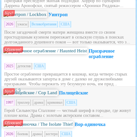
Призраки преследуют экипаж подлодки. Хоррор по сценарию
Даррена Аронофски, снятый режиссером «Хроники Риддика»...
New!
Уинтроп
2026
ужасы
Великобритания
США
После загадочной смерти матери женщина вместе со своим
простодушным кузеном переезжает в сельскую глушь в поисках
долгожданного душевного покоя — вот только оказывается, что з...
Обновлен!
Призрачное
ограбление
2025
детектив
США
Простое ограбление превращается в кошмар, когда четверо старых
друзей оказываются заперты в доме с далеко не дружелюбными
призраками. Чтобы пережить эту безумную ночь, им прид...
6.9
New!
Полицейские
1997
триллер
драма
криминал
США
Герой Сильвестра Сталлоне — честный шериф в городке, где живут
плохие копы. Драма с золотым актерским составом...
Обновлен!
Вор-одиночка
2026
боевик
драма
вестерн
США