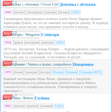
7.1
New!
Девушка с обложки
1944
мюзикл
мелодрама
комедия
музыка
США
Танцовщица бруклинского ночного клуба Расти Паркер обожает
хореографа Дэнни, но тот не замечает настырную девицу. В надежде
изменить свою жизнь, она принимает участие в конкур...
5.8
New!
Стингари
1934
драма
мелодрама
комедия
США
1874 год, Австралия. Хильда Бувери — бедная девушка, находящаяся
под опекой богачей Кларксонов. Госпожа Кларксон обращается с
Хильдой, как со служанкой, и постоянно её ругает....
7.1
New!
Напарники
1970
боевик
комедия
вестерн
Италия
Испания
Германия (ФРГ)
Бывший чистильщик обуви Васко, примкнув к бандитам-
революционерам под руководством алчного генерала Монго,
становится его отчаянным воином. Одновременно к генералу
приезжает т...
6.7
New!
Глубина
2002
триллер
фэнтези
военный
США