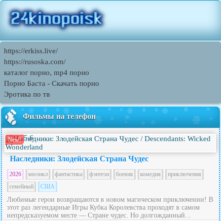
https://erkiss.live/
https://rusoska.com/
каталог порно, mp4 порно
Порно Баcта - Скачать порно
Эротика по тв
Фильмы на телефон
5.6
New!
Наследники: Злодейская Страна Чудес
2026
мюзикл
фантастика
фэнтези
боевик
комедия
приключения
семейный
США
Любимые герои возвращаются в новом магическом приключении! В
этот раз легендарные Игры Кубка Королевства проходят в самом
непредсказуемом месте — Стране чудес. Но долгожданный...