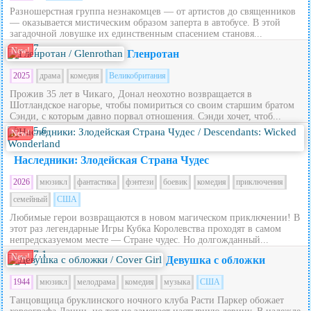
Разношерстная группа незнакомцев — от артистов до священников
— оказывается мистическим образом заперта в автобусе. В этой
загадочной ловушке их единственным спасением становя...
7
New!
Гленротан
2025
драма
комедия
Великобритания
Прожив 35 лет в Чикаго, Донал неохотно возвращается в
Шотландское нагорье, чтобы помириться со своим старшим братом
Сэнди, с которым давно порвал отношения. Сэнди хочет, чтоб...
5.6
New!
Наследники: Злодейская Страна Чудес
2026
мюзикл
фантастика
фэнтези
боевик
комедия
приключения
семейный
США
Любимые герои возвращаются в новом магическом приключении! В
этот раз легендарные Игры Кубка Королевства проходят в самом
непредсказуемом месте — Стране чудес. Но долгожданный...
7.1
New!
Девушка с обложки
1944
мюзикл
мелодрама
комедия
музыка
США
Танцовщица бруклинского ночного клуба Расти Паркер обожает