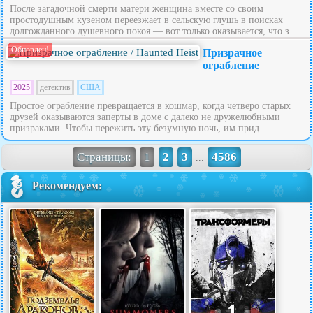
После загадочной смерти матери женщина вместе со своим
простодушным кузеном переезжает в сельскую глушь в поисках
долгожданного душевного покоя — вот только оказывается, что з...
Обновлен!
Призрачное
ограбление
2025
детектив
США
Простое ограбление превращается в кошмар, когда четверо старых
друзей оказываются заперты в доме с далеко не дружелюбными
призраками. Чтобы пережить эту безумную ночь, им прид...
Страницы:
1
2
3
4586
...
Рекомендуем: