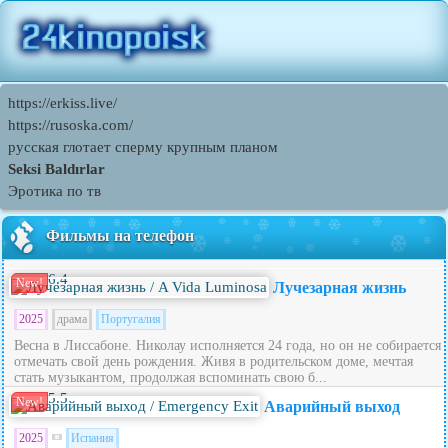
https://erkiss.live/
https://rusoska.com/
русская глотает сперму крупным планом
Seksi Baldırlar
Эротика по тв
Фильмы на телефон
6.4
New!
Лучезарная жизнь
2025
драма
Португалия
Весна в Лиссабоне. Николау исполняется 24 года, но он не собирается
отмечать свой день рождения. Живя в родительском доме, мечтая
стать музыкантом, продолжая вспоминать свою б...
5.5
New!
Аварийный выход
2025
Испания