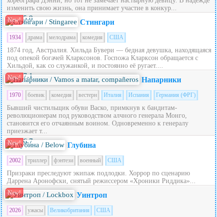
хореографа Дэнни, но тот не замечает настырную девицу. В надежде
изменить свою жизнь, она принимает участие в конкур...
5.8
New!
Стингари
1934
драма
мелодрама
комедия
США
1874 год, Австралия. Хильда Бувери — бедная девушка, находящаяся
под опекой богачей Кларксонов. Госпожа Кларксон обращается с
Хильдой, как со служанкой, и постоянно её ругает....
7.1
New!
Напарники
1970
боевик
комедия
вестерн
Италия
Испания
Германия (ФРГ)
Бывший чистильщик обуви Васко, примкнув к бандитам-
революционерам под руководством алчного генерала Монго,
становится его отчаянным воином. Одновременно к генералу
приезжает т...
6.7
New!
Глубина
2002
триллер
фэнтези
военный
США
Призраки преследуют экипаж подлодки. Хоррор по сценарию
Даррена Аронофски, снятый режиссером «Хроники Риддика»...
New!
Уинтроп
2026
ужасы
Великобритания
США