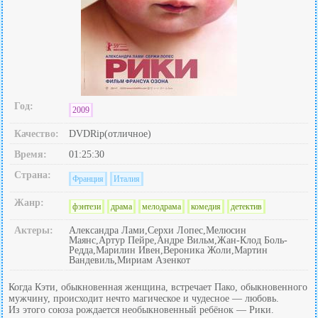
Год:
2009
Качество:
DVDRip(отличное)
Время:
01:25:30
Страна:
Франция
Италия
Жанр:
фэнтези
драма
мелодрама
комедия
детектив
Актеры:
Александра Лами,Серхи Лопес,Мелюсин
Маянс,Артур Пейре,Андре Вильм,Жан-Клод Боль-
Редда,Марилин Ивен,Вероника Жоли,Мартин
Вандевиль,Мириам Азенкот
Когда Кэти, обыкновенная женщина, встречает Пако, обыкновенного
мужчину, происходит нечто магическое и чудесное — любовь.
Из этого союза рождается необыкновенный ребёнок — Рики.