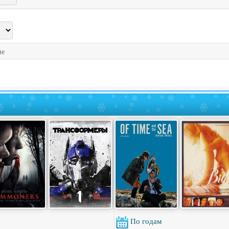
ие
По годам