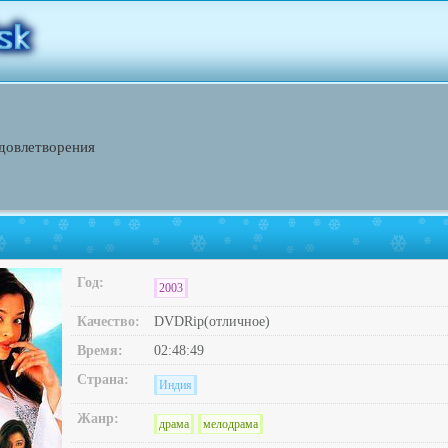
удовлетворения
Год:
2003
Качество:
DVDRip(отличное)
Время:
02:48:49
Страна:
Индия
Жанр:
драма
мелодрама