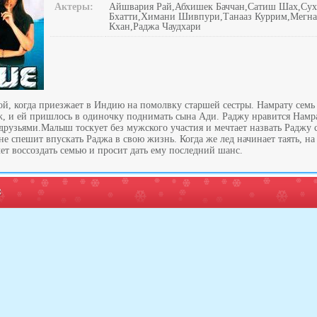
Актеры:
Айшвария Рай,Абхишек Баччан,Сатиш Шах,Сух
Бхатти,Химани Шивпури,Танааз Куррим,Мегна
Кхан,Раджа Чаудхари
ой, когда приезжает в Индию на помолвку старшей сестры. Намрату семь 
ж, и ей пришлось в одиночку поднимать сына Ади. Раджу нравится Намра
друзьями.Малыш тоскует без мужского участия и мечтает назвать Раджу 
е спешит впускать Раджа в свою жизнь. Когда же лед начинает таять, на
ет воссоздать семью и просит дать ему последний шанс.
: