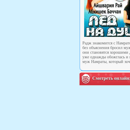
Радж знакомится с Намрат
без объяснения бросил му
они становятся хорошими 
уже однажды обожглась и н
муж Намраты, который хоч
Смотреть онлайн