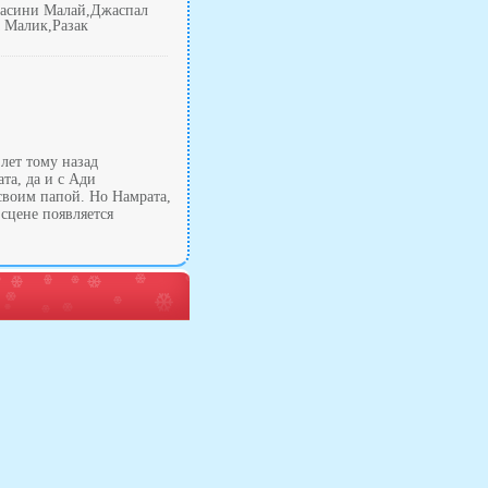
асини Малай,Джаспал
 Малик,Разак
лет тому назад
та, да и с Ади
своим папой. Но Намрата,
 сцене появляется