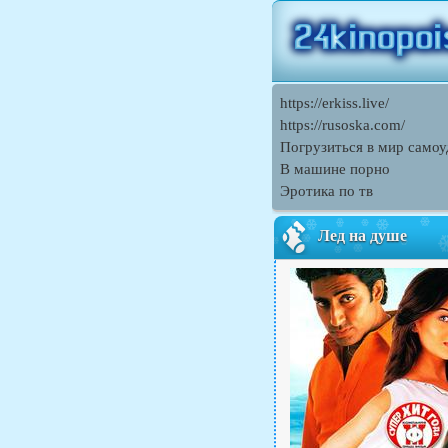
https://erkiss.live/
https://rusoska.com/
Погрузиться в мир само
В машине порно
Эротика по тв
Лед на душе